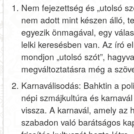
Nem fejezettség és „utolsó sz
nem adott mint készen álló, te
egyezik önmagával
, egy válas
lelki keresésben van. Az író el
mondjon „utolsó szót”, hagyva
megváltoztatásra még a szöveg
Karnaválisodás:
Bahktin a poli
népi szmájkultúra és karnavá
vissza. A karnavál, amely az 
szabadon való barátságos kap