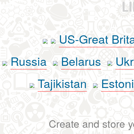
L
US-Great Brit
Russia
Belarus
Ukr
Tajikistan
Eston
Create and store yo