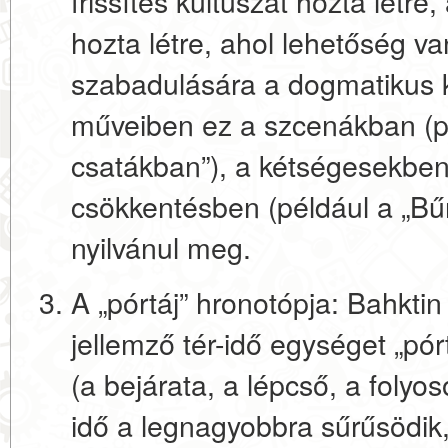
frissítés kultuszát hozta létre
hozta létre, ahol lehetőség v
szabadulására a dogmatikus 
műveiben ez a szcenákban (pé
csatákban”), a kétségesekbe
csökkentésben (például a „Bű
nyilvánul meg.
A „pórtáj” hronotópja:
Bahktin 
jellemző tér-idő egységet
„pór
(a bejárata, a lépcső, a folyos
idő a legnagyobbra sűrűsödik, 