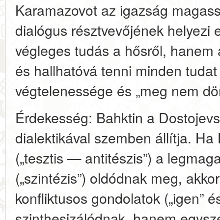
Karamazovot az igazság magas
dialógus résztvevőjének helyezi 
végleges tudás a hősről, hanem 
és hallhatóvá tenni minden tuda
végtelenessége és „meg nem dön
Érdekesség:
Bahktin a Dostojevszk
dialektikával szemben állítja. Ha
(„tesztis — antitészis”) a legma
(„szintézis”) oldódnak meg, akkor
konfliktusos gondolatok (
„igen” é
szinthesizálódnak, hanem egysz