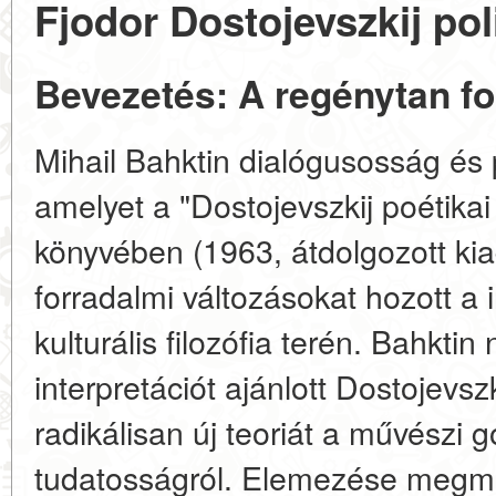
Fjodor Dostojevszkij pol
Bevezetés: A regénytan f
Mihail Bahktin dialógusosság és 
amelyet a "Dostojevszkij poétika
könyvében (1963, átdolgozott kiad
forradalmi változásokat hozott 
kulturális filozófia terén. Bahkti
interpretációt ajánlott Dostojevs
radikálisan új teoriát a művészi 
tudatosságról. Elemezése megmut