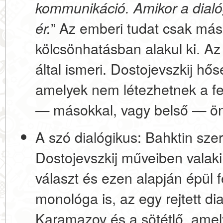
kommunikáció. Amikor a dialó
” Az emberi tudat csak más 
ér.
kölcsönhatásban alakul ki. Az
által ismeri. Dostojevszkij hős
amelyek nem létezhetnek a fes
— másokkal, vagy belső — önma
A szó dialógikus:
Bahktin szer
Dostojevszkij műveiben valaki
választ
és ezen alapján épül f
monológa is, az egy rejtett di
Karamazov és a sötétlő, amel