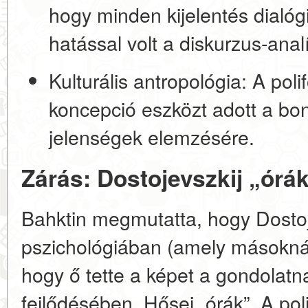
hogy minden kijelentés dialóg
hatással volt a diskurzus-analí
Kulturális antropológia:
A polif
koncepció eszközt adott a bonyo
jelenségek elemzésére.
Zárás: Dostojevszkij „órá
Bahktin megmutatta, hogy Dostoj
pszichológiában (amely másoknál
hogy ő tette a képet a gondolatna
fejlődésében. Hősei „órák”. A po