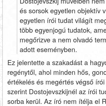
Dostojevszkij műveiben nem 
és sorsok egyetlen objektív 
egyetlen írói tudat világít 
több egyenjogú tudatok, ame
megőrizve a nem olvadó term
adott eseményben.
Ez jelentette a szakadást a ha
regénytől, ahol minden hős, gondo
értékelés és megértés végső írói
szerint Dostojevszkijnél az írói 
sorba kerül. Az író nem ítélja el