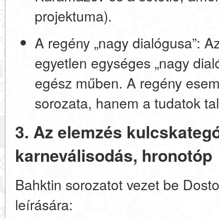
projektuma).
A regény „nagy dialógusa”:
Az
egyetlen egységes „nagy dial
egész műben. A regény esem
sorozata, hanem a tudatok ta
3. Az elemzés kulcskategó
karneválisodás, hronotóp
Bahktin sorozatot vezet be Dosto
leírására: