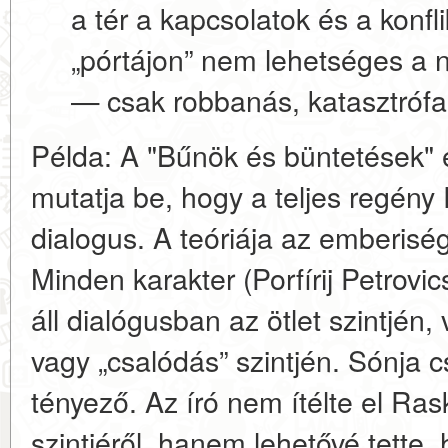
a tér a kapcsolatok és a konfl
„pórtájon” nem lehetséges a n
— csak robbanás, katasztróf
Példa:
A "Bűnök és büntetések" 
mutatja be, hogy a teljes regény 
dialogus. A teóriája az emberiség
Minden karakter (Porfírij Petrovic
áll dialógusban az ötlet szintjén,
vagy „csalódás” szintjén. Sónja cs
tényező. Az író nem ítélte el Ras
szintjéről, hanem lehetővé tette, 