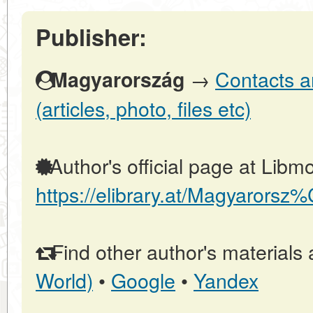
Publisher:
→
Contacts a
Magyarország
(articles, photo, files etc)
Author's official page at Libmo
https://elibrary.at/Magyarors
Find other author's materials 
World)
•
Google
•
Yandex