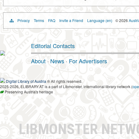
Privacy
Terms
FAQ
Invite a Friend
Language (en)
© 2026
Austri
Editorial Contacts
About
·
News
·
For Advertisers
Digital Library of Austria
® All rights reserved.
2025-2026, ELIBRARY.AT is a part of Libmonster, international library network (
ope
Preserving Austria's heritage
LIBMONSTER NET