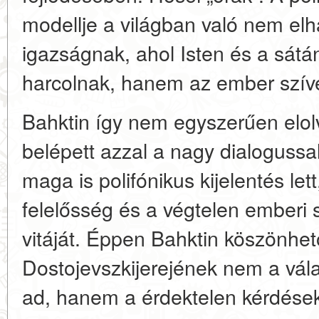
modellje a világban való nem el
igazságnak, ahol Isten és a sá
harcolnak, hanem az ember szív
Bahktin így nem egyszerűen elolv
belépett azzal a nagy dialogussal
maga is polifónikus kijelentés let
felelősség és a végtelen emberi
vitáját. Éppen Bahktin köszönhet
Dostojevszkijerejének nem a vála
ad, hanem a
érdektelen kérdése