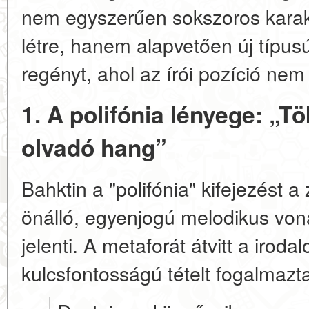
nem egyszerűen sokszoros karakt
létre, hanem alapvetően új típus
regényt, ahol az írói pozíció nem
1. A polifónia lényege: „T
olvadó hang”
Bahktin a "polifónia" kifejezést a
önálló, egyenjogú melodikus von
jelenti. A metaforát átvitt a irod
kulcsfontosságú tételt fogalmazt