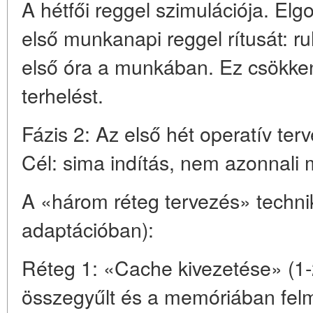
A hétfői reggel szimulációja. Elg
első munkanapi reggel rítusát: ru
első óra a munkában. Ez csökkent
terhelést.
Fázis 2: Az első hét operatív te
Cél: sima indítás, nem azonnali m
A «három réteg tervezés» techni
adaptációban):
Réteg 1: «Cache kivezetése» (1-
összegyűlt és a memóriában felm