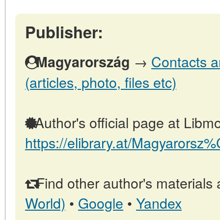
Publisher:
→
Contacts a
Magyarország
(articles, photo, files etc)
Author's official page at Libmo
https://elibrary.at/Magyarors
Find other author's materials 
World)
•
Google
•
Yandex