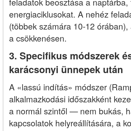
feladatok beosztása a naptárba,
energiaciklusokat. A nehéz fela
(többek számára 10-12 órában), 
a csökkenésen.
3. Specifikus módszerek és
karácsonyi ünnepek után
A «lassú indítás» módszer (Ram
alkalmazkodási időszakként kezel
a normál szintől — nem bukás, h
kapcsolatok helyreállítására, a