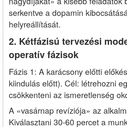
nagydíjakat» a kisebb feladatok
serkentve a dopamin kibocsátásá
helyreállítását.
2. Kétfázisú tervezési mode
operatív fázisok
Fázis 1: A karácsony előtti előké
kiindulás előtt). Cél: létrehozni 
csökkenteni az ismeretlenség ok
A «vasárnap revíziója» az alka
Kiválasztani 30-60 percet a munk