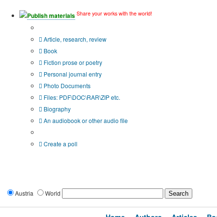
Share your works with the world!
Publish materials
Publication type?
Article, research, review
Book
Fiction prose or poetry
Personal journal entry
Photo Documents
Files: PDF\DOC\RAR\ZIP etc.
Biography
An audiobook or other audio file
Additional options:
Create a poll
Austria
World