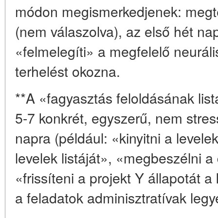
módon megismerkedjenek: megtek
(nem válaszolva), az első hét napt
«felmelegíti» a megfelelő neuráli
terhelést okozna.
**A «fagyasztás feloldásának list
5-7 konkrét, egyszerű, nem stres
napra (például: «kinyitni a levele
levelek listáját», «megbeszélni a
«frissíteni a projekt Y állapotát 
a feladatok adminisztratívak legy