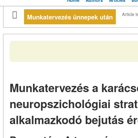
Home
Authors
Articles
Bo
Article t
Munkatervezés ünnepek után
Munkatervezés a karács
neuropszichológiai strat
alkalmazkodó bejutás ér