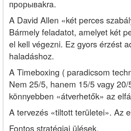
прорывakra.
A David Allen «két perces szabály
Bármely feladatot, amelyet két p
el kell végezni. Ez gyors érzést 
haladáshoz.
A Timeboxing ( paradicsom techni
Nem 25/5, hanem 15/5 vagy 20/5
könnyebben «átverhetők» az elfá
A tervezés «tiltott területei». Az
Fontos stratégiai ülések.