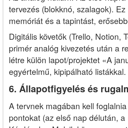
tervezés (blokknó, szalagok). Ez
memóriát és a tapintást, erőseb
Digitális követők (Trello, Notion,
primér analóg kivezetés után a 
létre külön lapot/projektet «A jan
egyértelmű, kipipálható listákkal.
6. Állapotfigyelés és ruga
A tervnek magában kell foglalnia
pontokat (az első nap délután, a