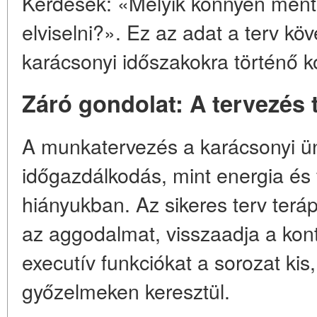
Kérdések: «Melyik könnyen ment?
elviselni?». Ez az adat a terv kö
karácsonyi időszakokra történő k
Záró gondolat: A tervezés 
A munkatervezés a karácsonyi ü
időgazdálkodás, mint energia és 
hiányukban. Az sikeres terv terápi
az aggodalmat, visszaadja a kontr
executív funkciókat a sorozat kis,
győzelmeken keresztül.