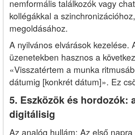
nemformális találkozók vagy cha
kollégákkal a szinchronizációhoz
megoldásához.
A nyilvános elvárások kezelése. 
üzenetekben hasznos a következő
«Visszatértem a munka ritmusába
dátumig [konkrét dátum]». Ez cs
5. Eszközök és hordozók: a
digitálisig
Az analóg hullám: Az első napra