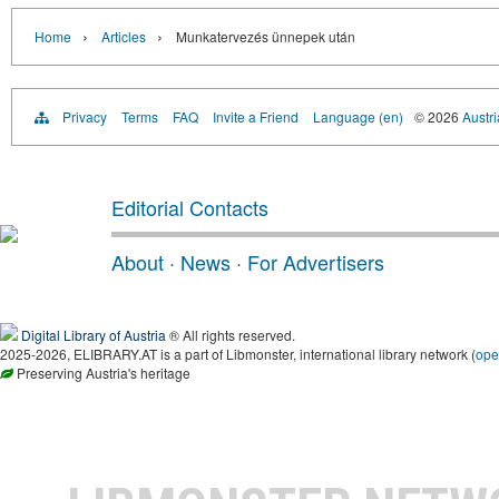
›
›
Home
Articles
Munkatervezés ünnepek után
Privacy
Terms
FAQ
Invite a Friend
Language (en)
© 2026
Austri
Editorial Contacts
About
·
News
·
For Advertisers
Digital Library of Austria
® All rights reserved.
2025-2026, ELIBRARY.AT is a part of Libmonster, international library network (
ope
Preserving Austria's heritage