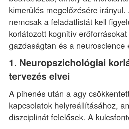
kimerülés megelőzésére irányul.
nemcsak a feladatlistát kell fig
korlátozott kognitív erőforrásokat
gazdaságtan és a neuroscience e
1. Neuropszichológiai kor
tervezés elvei
A pihenés után a agy csökkentet
kapcsolatok helyreállításához, a
diszciplinát felelősek. A kulcsfon