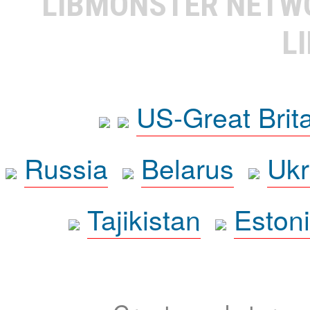
LIBMONSTER NET
L
US-Great Brit
Russia
Belarus
Ukr
Tajikistan
Eston