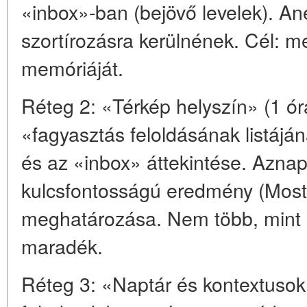
«inbox»-ban (bejövő levelek). An
szortírozásra kerülnének. Cél: me
memóriáját.
Réteg 2: «Térkép helyszín» (1 óra
«fagyasztás feloldásának listájá
és az «inbox» áttekintése. Aznap
kulcsfontosságú eredmény (Most 
meghatározása. Nem több, mint 
maradék.
Réteg 3: «Naptár és kontextusok»