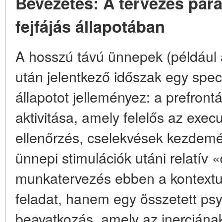
Bevezetés: A tervezés par
fejfájás állapotában
A hosszú távú ünnepek (például 
után jelentkező időszak egy speci
állapotot jelleményez: a prefront
aktivitása, amely felelős az execu
ellenőrzés, cselekvések kezdemé
ünnepi stimulációk utáni relatív
munkatervezés ebben a kontextu
feladat, hanem egy összetett psy
beavatkozás, amely az inerciána