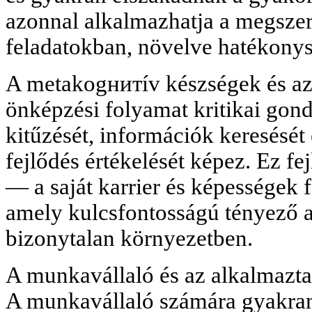
azonnal alkalmazhatja a megszerz
feladatokban, növelve hatékonys
A metakogнитív készségek és az a
önképzési folyamat kritikai gond
kitűzését, információk keresését 
fejlődés értékelését képez. Ez fej
— a saját karrier és képességek fe
amely kulcsfontosságú tényező a 
bizonytalan környezetben.
A munkavállaló és az alkalmazta
A munkavállaló számára gyakran