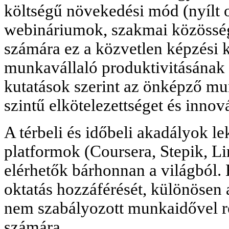
költségű növekedési mód (nyílt 
webináriumok, szakmai közösség
számára ez a közvetlen képzési 
munkavállaló produktivitásának 
kutatások szerint az önképző m
szintű elkötelezettséget és innov
A térbeli és időbeli akadályok le
platformok (Coursera, Stepik, L
elérhetők bárhonnan a világból. 
oktatás hozzáférését, különösen 
nem szabályozott munkaidővel 
számára.