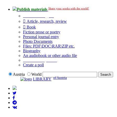
Share your works with the world!
Publish materials
Publication type?
Article, research, review
Book
Fiction prose or poetry
Personal journal entry
Photo Documents
Files: PDF\DOC\RAR\ZIP etc.
Biography
An audiobook or other audio file
Additional options:
Create a poll
Austria
World
of Austria
LIBRARY