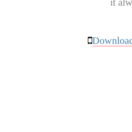
it al
Download