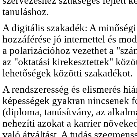
szervezéshez szükséges fejlett k
tanuláshoz.
A digitális szakadék: A minőségi 
hozzáférése jó internettel és mo
a polarizációhoz vezethet a "szám
az "oktatási kirekesztettek" közö
lehetőségek közötti szakadékot.
A rendszeresség és elismerés hiá
képességek gyakran nincsenek fo
(diploma, tanúsítvány, az alkalma
nehezíti azokat a karrier növeke
való átváltást. A tudás szegmenss