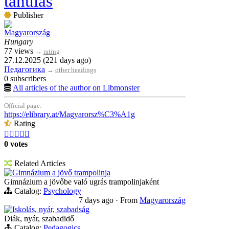
tanulás
Publisher
Magyarország
Hungary
77 views
→
rating
27.12.2025 (221 days ago)
Педагогика
→
other headings
0 subscribers
All articles of the author on Libmonster
Official page:
https://elibrary.at/Magyarorsz%C3%A1g
Rating





0 votes
Related Articles
Gimnázium a jövő trampolinja
Gimnázium a jövőbe való ugrás trampolinjaként
Catalog:
Psychology
7 days ago
·
From
Magyarország
Iskolás, nyár, szabadság
Diák, nyár, szabadidő
Catalog:
Pedagogics