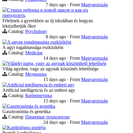
7 days ago
·
From
Magyarország
Страхи ребенка в новой школе и как их
преодолеть
Félelmek a gyerekben az új iskolában és hogyan
leküzdhetjük őket
Catalog:
Psychology
8 days ago
·
From
Magyarország
A agyag rugalmassága eszközként
A agyi rugalmassága eszközként
Catalog:
Medicine
14 days ago
·
From
Magyarország
Világfej napja, vagy az agynak köszönhető lehetőség
Világ agydня, vagy az agynak köszönés lehetősége
Catalog:
Медицина
15 days ago
·
From
Magyarország
Artificial intelligencia és emberi agy
Artificial intelligencia és az emberi agy
Catalog:
Кибернетика
15 days ago
·
From
Magyarország
Gasztronómia és genetika
Gasztronómia és genetika
Catalog:
Пищевые технологии
24 days ago
·
From
Magyarország
Kardiológus portréja
Portrék kardiológusa