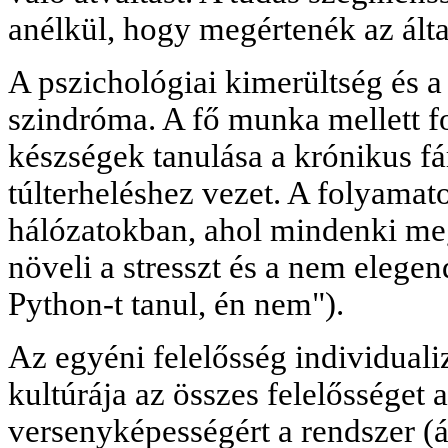
anélkül, hogy megértenék az álta
A pszichológiai kimerültség és 
szindróma. A fő munka mellett fo
készségek tanulása a krónikus fá
túlterheléshez vezet. A folyamat
hálózatokban, ahol mindenki megj
növeli a stresszt és a nem elege
Python-t tanul, én nem").
Az egyéni felelősség individuali
kultúrája az összes felelősséget
versenyképességért a rendszer (ál