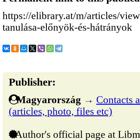
https://elibrary.at/m/articles/vi
tanulása-előnyök-és-hátrányok
Publisher:
Magyarország
→
Contacts a
(articles, photo, files etc)
Author's official page at Libm