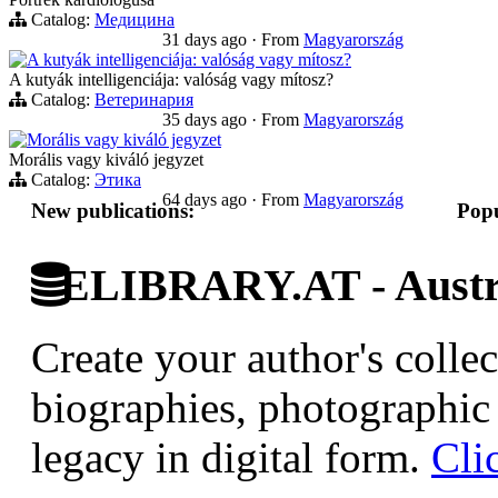
Catalog:
Медицина
31 days ago
·
From
Magyarország
A kutyák intelligenciája: valóság vagy mítosz?
A kutyák intelligenciája: valóság vagy mítosz?
Catalog:
Ветеринария
35 days ago
·
From
Magyarország
Morális vagy kiváló jegyzet
Morális vagy kiváló jegyzet
Catalog:
Этика
64 days ago
·
From
Magyarország
New publications:
Popu
ELIBRARY.AT - Austri
Create your author's collec
biographies, photographic 
legacy in digital form.
Cli