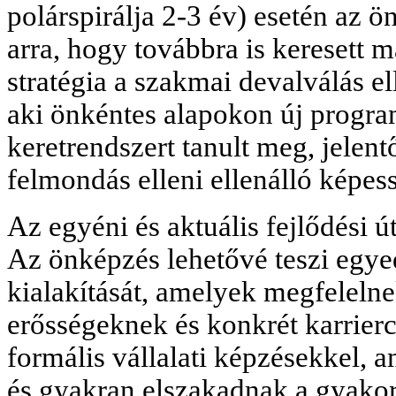
polárspirálja 2-3 év) esetén az 
arra, hogy továbbra is keresett 
stratégia a szakmai devalválás el
aki önkéntes alapokon új progra
keretrendszert tanult meg, jelentő
felmondás elleni ellenálló képes
Az egyéni és aktuális fejlődési 
Az önképzés lehetővé teszi egyed
kialakítását, amelyek megfeleln
erősségeknek és konkrét karrierc
formális vállalati képzésekkel, 
és gyakran elszakadnak a gyakor