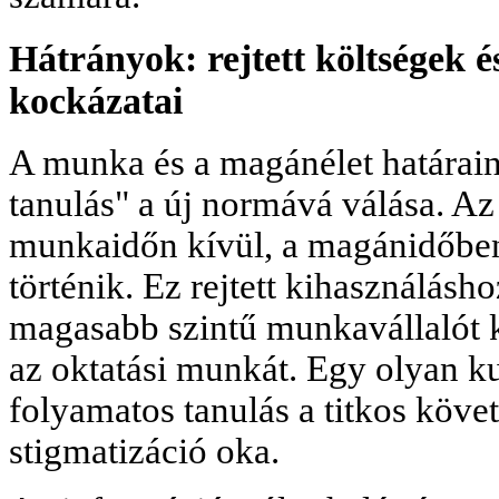
Hátrányok: rejtett költségek 
kockázatai
A munka és a magánélet határain
tanulás" a új normává válása. A
munkaidőn kívül, a magánidőben 
történik. Ez rejtett kihasználásh
magasabb szintű munkavállalót k
az oktatási munkát. Egy olyan kul
folyamatos tanulás a titkos köve
stigmatizáció oka.