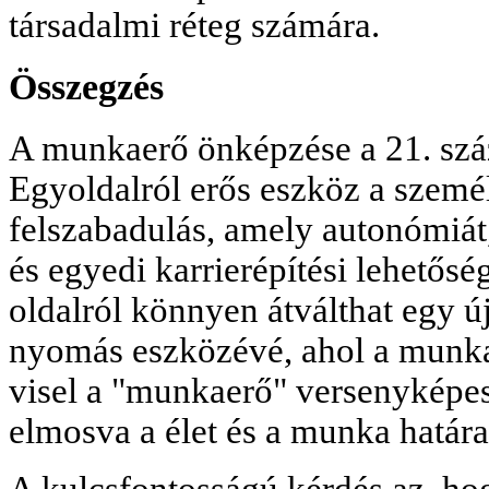
társadalmi réteg számára.
Összegzés
A munkaerő önképzése a 21. szá
Egyoldalról erős eszköz a szemé
felszabadulás, amely autonómiá
és egyedi karrierépítési lehetősé
oldalról könnyen átválthat egy 
nyomás eszközévé, ahol a munka
visel a "munkaerő" versenyképes
elmosva a élet és a munka határai
A kulcsfontosságú kérdés az, ho