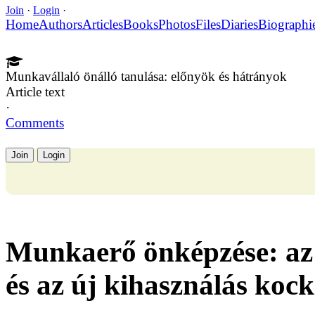
Join
·
Login
·
Home
Authors
Articles
Books
Photos
Files
Diaries
Biographi
Munkavállaló önálló tanulása: előnyök és hátrányok
Article text
·
Comments
Join
Login
Munkaerő önképzése: az 
és az új kihasználás kock