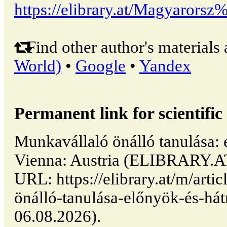
https://elibrary.at/Magyaror
Find other author's materials 
World)
•
Google
•
Yandex
Permanent link for scientific 
Munkavállaló önálló tanulása: 
Vienna: Austria (ELIBRARY.AT
URL: https://elibrary.at/m/arti
önálló-tanulása-előnyök-és-hát
06.08.2026).