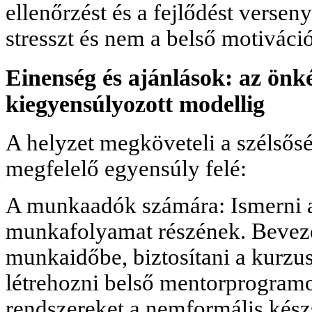
ellenőrzést és a fejlődést versen
stresszt és nem a belső motiváció
Einenség és ajánlások: az önk
kiegyensúlyozott modellig
A helyzet megköveteli a szélsőség
megfelelő egyensúly felé:
A munkaadók számára: Ismerni a
munkafolyamat részének. Bevezet
munkaidőbe, biztosítani a kurzus
létrehozni belső mentorprogramo
rendszereket a nemformális kész