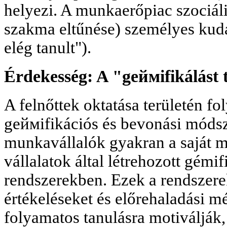
helyezi. A munkaerőpiac szociáli
szakma eltűnése) személyes kud
elég tanult").
Érdekesség: A "gеймifikálást
A felnőttek oktatása területén fol
gеймifikációs és bevonási módsz
munkavállalók gyakran a saját m
vállalatok által létrehozott gémi
rendszerekben. Ezek a rendszere
értékeléseket és előrehaladási m
folyamatos tanulásra motiválják, 