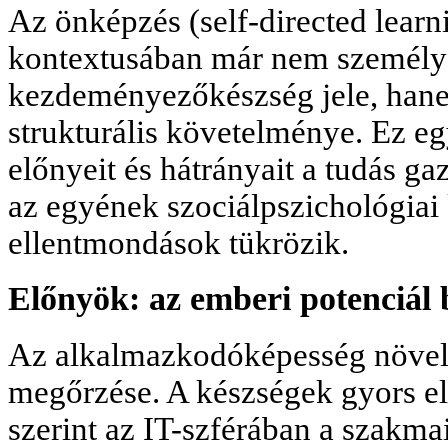
Az önképzés (self-directed lear
kontextusában már nem személy
kezdeményezőkészség jele, han
strukturális követelménye. Ez eg
előnyeit és hátrányait a tudás g
az egyének szociálpszichológiai
ellentmondások tükrözik.
Előnyök: az emberi potenciál 
Az alkalmazkodóképesség növel
megőrzése. A készségek gyors el
szerint az IT-szférában a szakm