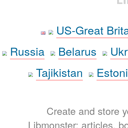
US-Great Brit
Russia
Belarus
Ukr
Tajikistan
Eston
Create and store yo
Libmonster: articles, b