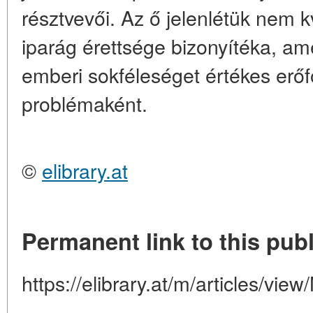
résztvevői. Az ő jelenlétük nem
iparág érettsége bizonyítéka, am
emberi sokféleséget értékes erő
problémaként.
©
elibrary.at
Permanent link to this publ
https://elibrary.at/m/articles/view