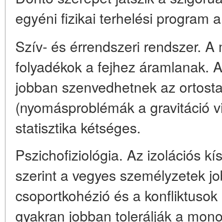
egyéni fizikai terhelési program
Szív- és érrendszeri rendszer. A
folyadékok a fejhez áramlanak. 
jobban szenvedhetnek az ortostat
(nyomásproblémák a gravitáció vi
statisztika kétséges.
Pszichofiziológia. Az izolációs k
szerint a vegyes személyzetek jo
csoportkohézió és a konfliktuso
gyakran jobban tolerálják a mono