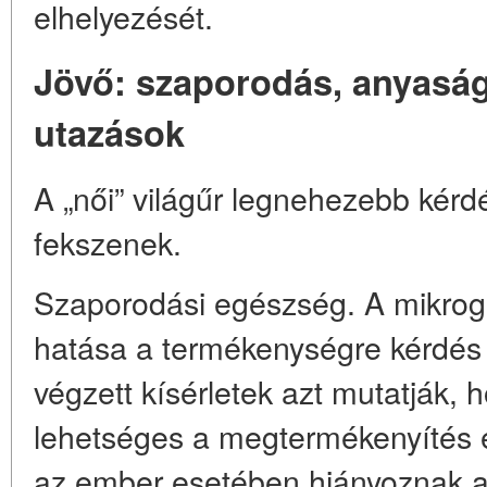
elhelyezését.
Jövő: szaporodás, anyaság 
utazások
A „női” világűr legnehezebb kérdé
fekszenek.
Szaporodási egészség. A mikrogr
hatása a termékenységre kérdés 
végzett kísérletek azt mutatják,
lehetséges a megtermékenyítés é
az ember esetében hiányoznak a