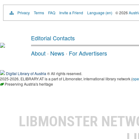
Privacy
Terms
FAQ
Invite a Friend
Language (en)
© 2026
Austri
Editorial Contacts
About
·
News
·
For Advertisers
Digital Library of Austria
® All rights reserved.
2025-2026, ELIBRARY.AT is a part of Libmonster, international library network (
ope
Preserving Austria's heritage
LIBMONSTER NET
L