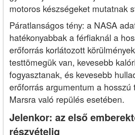
motoros készségeket mutatnak str
Páratlanságos tény: a NASA adata
hatékonyabbak a férfiaknál a hoss
erőforrás korlátozott körülménye
testtömegük van, kevesebb kalóri
fogyasztanak, és kevesebb hullad
erőforrás argumentum a hosszú t
Marsra való repülés esetében.
Jelenkor: az első emberekt
részvételig