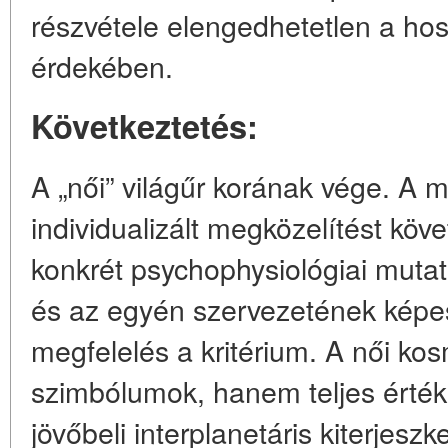
részvétele elengedhetetlen a hoss
érdekében.
Következtetés:
A „női” világűr korának vége. A
individualizált megközelítést köve
konkrét psychophysiológiai muta
és az egyén szervezetének képe
megfelelés a kritérium. A női k
szimbólumok, hanem teljes érték
jövőbeli interplanetáris kiterjes