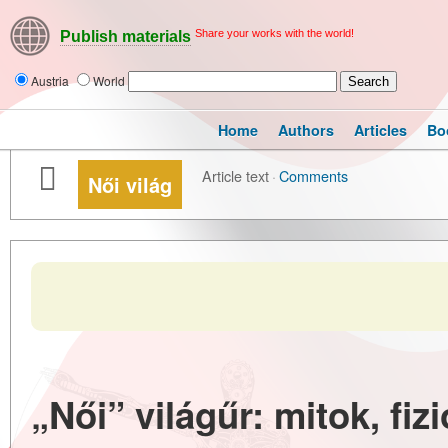
Share your works with the world!
Publish materials
Austria
World
Home
Authors
Articles
Bo
Article text
·
Comments
Női világ
„Női” világűr: mitok, fiz