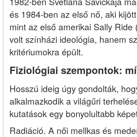
1982-ben Svetlana Savickaja más
és 1984-ben az első nő, aki kijöt
mint az első amerikai Sally Rid
volt színházi ideológia, hanem s
kritériumokra épült.
Fiziológiai szempontok: m
Hosszú ideig úgy gondolták, hog
alkalmazkodik a világűri terhel
kutatások egy bonyolultabb képe
Radiáció. A női mellkas és mede