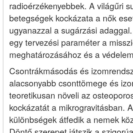
radioérzékenyebbek. A világűri s
betegségek kockázata a nők es
ugyanazzal a sugárzási adaggal
egy tervezési paraméter a missz
meghatározásához és a védelem 
Csontrákmásodás és izomrendsze
alacsonyabb csonttömege és iz
teoretikusan növeli az osteoporos
kockázatát a mikrogravitásban. 
különbségek átfedik a nemek közö
Döntő szerepet játszik a szigorú