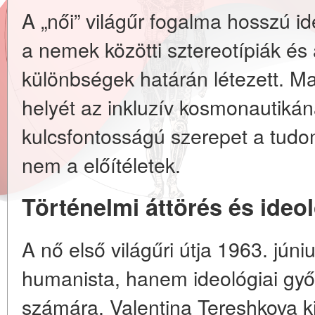
A „női” világűr fogalma hosszú id
a nemek közötti sztereotípiák és a
különbségek határán létezett. Ma
helyét az inkluzív kosmonautikán
kulcsfontosságú szerepet a tudo
nem a előítéletek.
Történelmi áttörés és ideo
A nő első világűri útja 1963. jún
humanista, hanem ideológiai győ
számára. Valentina Tereshkova k