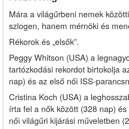
Mára a világűrbeni nemek közöt
szlogen, hanem mérnöki és mene
Rékorok és „elsők”.
Peggy Whitson (USA) a legnagyob
tartózkodási rekordot birtokolja 
nap) és az első női ISS-parancs
Cristina Koch (USA) a leghosszab
írta fel a nők között (328 nap) és 
női világűri kijárási műveletben 