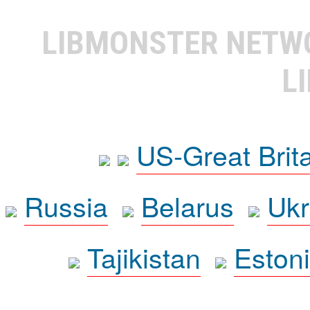
LIBMONSTER NET
L
US-Great Brit
Russia
Belarus
Ukr
Tajikistan
Eston