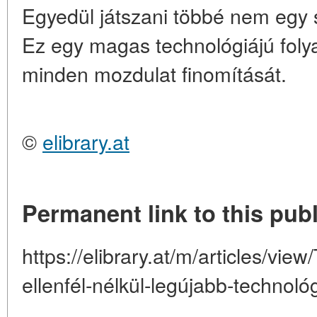
Egyedül játszani többé nem egy 
Ez egy magas technológiájú foly
minden mozdulat finomítását.
©
elibrary.at
Permanent link to this publ
https://elibrary.at/m/articles/view
ellenfél-nélkül-legújabb-technoló