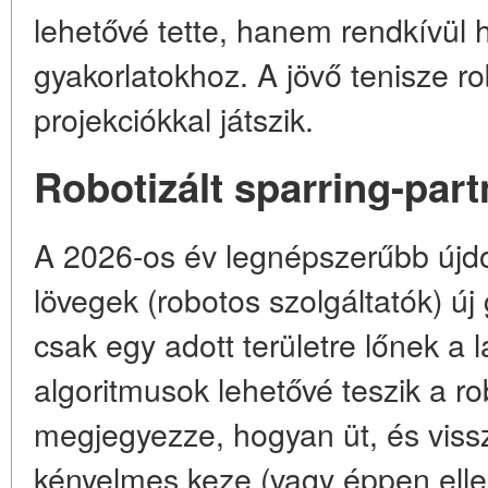
lehetővé tette, hanem rendkívül h
gyakorlatokhoz. A jövő tenisze ro
projekciókkal játszik.
Robotizált sparring-part
A 2026-os év legnépszerűbb újd
lövegek (robotos szolgáltatók) új
csak egy adott területre lőnek a 
algoritmusok lehetővé teszik a r
megjegyezze, hogyan üt, és viss
kényelmes keze (vagy éppen elle