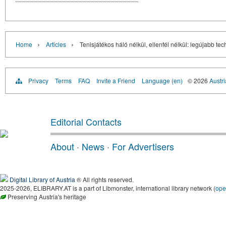
›
›
Home
Articles
Tenisjátékos háló nélkül, ellenfél nélkül: legújabb te
Privacy
Terms
FAQ
Invite a Friend
Language (en)
© 2026
Austri
Editorial Contacts
About
·
News
·
For Advertisers
Digital Library of Austria
® All rights reserved.
2025-2026, ELIBRARY.AT is a part of Libmonster, international library network (
ope
Preserving Austria's heritage