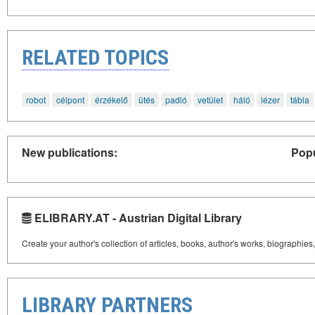
RELATED TOPICS
robot
célpont
érzékelő
ütés
padló
vetület
háló
lézer
tábla
New publications:
Popu
ELIBRARY.AT - Austrian Digital Library
Create your author's collection of articles, books, author's works, biographies
LIBRARY PARTNERS