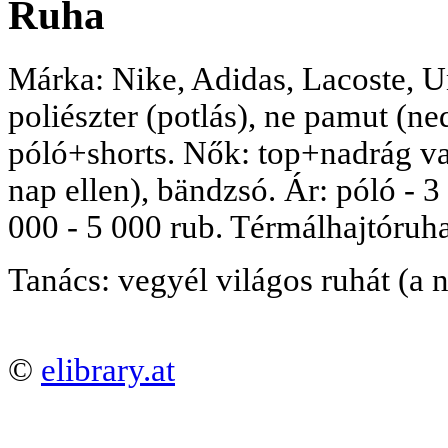
Ruha
Márka: Nike, Adidas, Lacoste, 
poliészter (potlás), ne pamut (ne
póló+shorts. Nők: top+nadrág va
nap ellen), bändzsó. Ár: póló - 3 
000 - 5 000 rub. Térmálhajtóruha
Tanács: vegyél világos ruhát (a 
©
elibrary.at