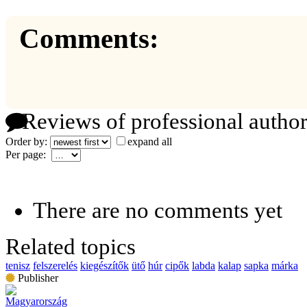
Comments:
Reviews of professional author
Order by:
expand all
Per page:
There are no comments yet
Related topics
tenisz
felszerelés
kiegészítők
ütő
húr
cipők
labda
kalap
sapka
márka
Publisher
Magyarország