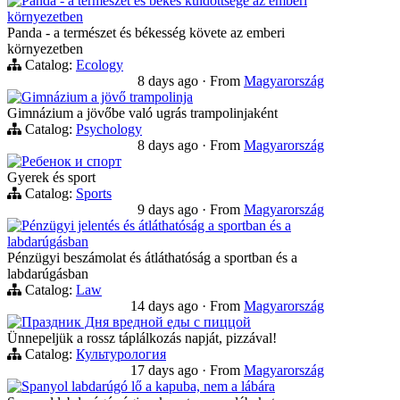
Panda - a természet és békés küldöttsége az emberi
környezetben
Panda - a természet és békesség követe az emberi
környezetben
Catalog:
Ecology
8 days ago
·
From
Magyarország
Gimnázium a jövő trampolinja
Gimnázium a jövőbe való ugrás trampolinjaként
Catalog:
Psychology
8 days ago
·
From
Magyarország
Ребенок и спорт
Gyerek és sport
Catalog:
Sports
9 days ago
·
From
Magyarország
Pénzügyi jelentés és átláthatóság a sportban és a
labdarúgásban
Pénzügyi beszámolat és átláthatóság a sportban és a
labdarúgásban
Catalog:
Law
14 days ago
·
From
Magyarország
Праздник Дня вредной еды с пиццой
Ünnepeljük a rossz táplálkozás napját, pizzával!
Catalog:
Культурология
17 days ago
·
From
Magyarország
Spanyol labdarúgó lő a kapuba, nem a lábára