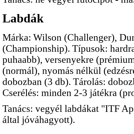
Labdák
Márka: Wilson (Challenger), Dun
(Championship). Típusok: hardra 
puhaabb), versenyekre (prémium
(normál), nyomás nélkül (edzésre
dobozban (3 db). Tárolás: doboz
Cserélés: minden 2-3 játékra (pro
Tanács: vegyél labdákat "ITF App
által jóváhagyott).