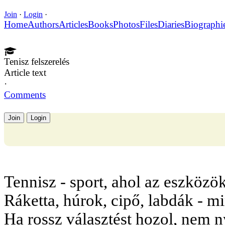
Join
·
Login
·
Home
Authors
Articles
Books
Photos
Files
Diaries
Biographi
Tenisz felszerelés
Article text
·
Comments
Join
Login
Tennisz - sport, ahol az eszközök
Ráketta, húrok, cipő, labdák - mi
Ha rossz választést hozol, nem n