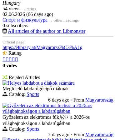
Hungary
54 views
→
rating
02.06.2026 (66 days ago)
Спорт и физкультура
→
other headings
0 subscribers
All articles of the author on Libmonster
Official page:
https://elibrary.at/Magyarorsz%C3%A1g
Rating





0 votes
Related Articles
Helyes labdabot a diákok számára
Megfelelő labdarúgócipő diáknak
Catalog:
Sports
6 days ago
·
From
Magyarország
Győzelem az elektromos fuchsia a 2026-os
világbajnokságon a labdarúgásban
Győzelem az elektromos fúk尼亚 a 2026-os
világbajnokságon a labdarúgásban
Catalog:
Sports
7 days ago
·
From
Magyarország