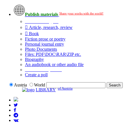
Share your works with the world!
Publish materials
Publication type?
Article, research, review
Book
Fiction prose or poetry
Personal journal entry
Photo Documents
Files: PDF\DOC\RAR\ZIP etc.
Biography
An audiobook or other audio file
Additional options:
Create a poll
Austria
World
of Austria
LIBRARY