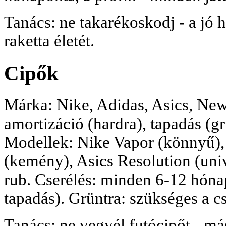
Tanács: ne takarékoskodj - a jó
raketta életét.
Cipők
Márka: Nike, Adidas, Asics, New
amortizáció (hardra), tapadás (gr
Modellek: Nike Vapor (könnyű),
(kemény), Asics Resolution (univ
rub. Cserélés: minden 6-12 hóna
tapadás). Grüntra: szükséges a c
Tanács: ne vegyél futócipőt - más