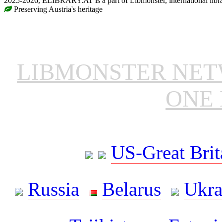
2025-2026, ELIBRARY.AT is a part of Libmonster, international libr
Preserving Austria's heritage
LIBMONSTER NE
ONE 
US-Great Brit
Russia
Belarus
Ukra