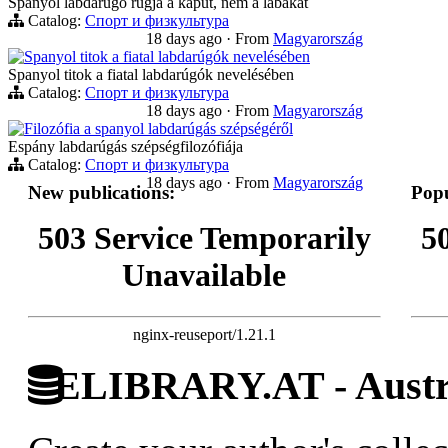
Spanyol labdarúgó rúgja a kaput, nem a lábakat
Catalog:
Спорт и физкультура
18 days ago
·
From
Magyarország
Spanyol titok a fiatal labdarúgók nevelésében
Spanyol titok a fiatal labdarúgók nevelésében
Catalog:
Спорт и физкультура
18 days ago
·
From
Magyarország
Filozófia a spanyol labdarúgás szépségéről
Espány labdarúgás szépségfilozófiája
Catalog:
Спорт и физкультура
18 days ago
·
From
Magyarország
New publications:
Popu
503 Service Temporarily
5
Unavailable
nginx-reuseport/1.21.1
ELIBRARY.AT - Austri