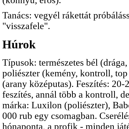
(könnyű, erős).
Tanács: vegyél rákettát próbáláss
"visszafele".
Húrok
Típusok: természetes bél (drága,
poliészter (kemény, kontroll, top
(arany középutas). Feszítés: 20
feszítés, annál több a kontroll, 
márka: Luxilon (poliészter), Babo
000 rub egy csomagban. Cserélés
hónaponta, a profik - minden ját