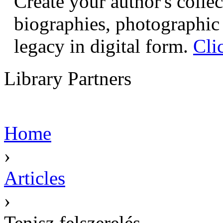
Create your author's collec
biographies, photographic 
legacy in digital form.
Cli
Library Partners
Home
›
Articles
›
Tenisz felszerelés