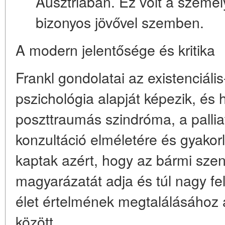
Ausztriában. Ez volt a szemé
bizonyos jövővel szemben.
A modern jelentősége és kritika
Frankl gondolatai az existenciáli
pszichológia alapját képezik, és 
poszttraumás szindróma, a palliat
konzultáció elméletére és gyakorl
kaptak azért, hogy
az bármi sze
magyarázatát adja
és túl nagy fe
élet értelmének megtalálásához
között.