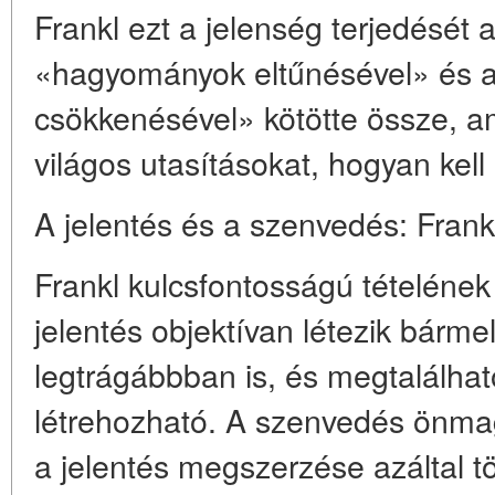
Frankl ezt a jelenség terjedését
«hagyományok eltűnésével» és a
csökkenésével» kötötte össze, am
világos utasításokat, hogyan kell 
A jelentés és a szenvedés: Frankl
Frankl kulcsfontosságú tételén
jelentés objektívan létezik bárm
legtrágábbban is, és megtalálhat
létrehozható.
A szenvedés önmagá
a jelentés megszerzése azáltal t