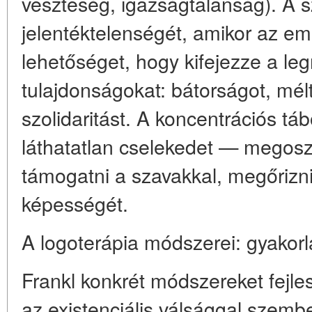
veszteség, igazságtalanság).
A s
jelentéktelenségét, amikor az e
lehetőséget, hogy kifejezze a l
tulajdonságokat: bátorságot, mél
szolidaritást.
A koncentrációs táb
láthatatlan cselekedet — megoszt
támogatni a szavakkal, megőrizn
képességét.
A logoterápia módszerei: gyakorl
Frankl konkrét módszereket fejles
az existenciális válsággal szemb