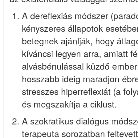
A dereflexiás módszer (parado
kényszeres állapotok esetébe
betegnek ajánlják, hogy
átlag
kíváncsi legyen arra, amiatt fé
alvásbénulással küzdő embern
hosszabb ideig maradjon ébren
stresszes hiperreflexiát (a f
és megszakítja a ciklust.
A szokratikus dialógus módsze
terapeuta sorozatban feltevet