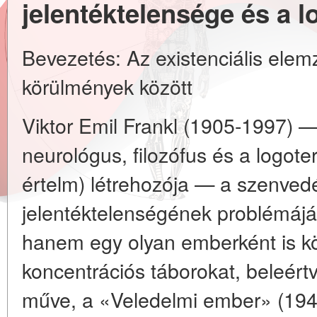
jelentéktelensége és a l
Bevezetés: Az existenciális ele
körülmények között
Viktor Emil Frankl (1905-1997) — 
neurológus, filozófus és a logot
értelm) létrehozója — a szenvedé
jelentéktelenségének problémájá
hanem egy olyan emberként is köze
koncentrációs táborokat, beleért
műve, a «Veledelmi ember» (19