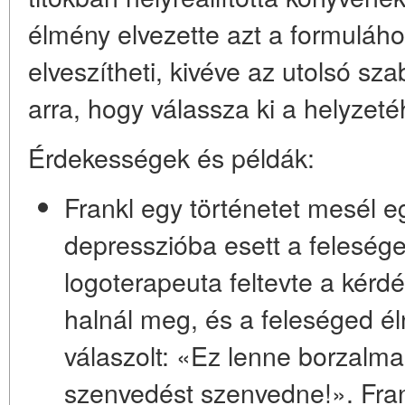
élmény elvezette azt a formuláh
elveszítheti, kivéve az utolsó 
arra, hogy válassza ki a helyzet
Érdekességek és példák:
Frankl egy történetet mesél eg
depresszióba esett a felesége
logoterapeuta feltevte a kérdé
halnál meg, és a feleséged é
válaszolt: «Ez lenne borzalm
szenvedést szenvedne!». Fran