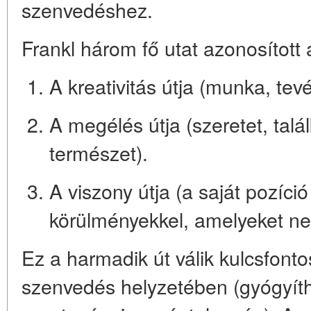
szenvedéshez
.
Frankl három fő utat azonosított
A kreativitás útja (munka, tev
A megélés útja (szeretet, tal
természet).
A viszony útja (a saját pozíci
körülményekkel, amelyeket ne
Ez a harmadik út válik kulcsfont
szenvedés helyzetében (gyógyíth