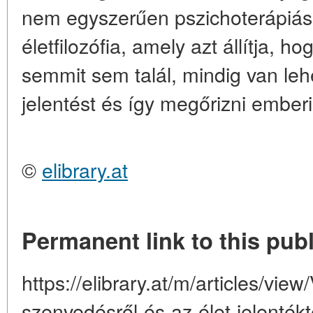
nem egyszerűen pszichoterápiá
életfilozófia, amely azt állítja, ho
semmit sem talál, mindig van leh
jelentést és így megőrizni ember
©
elibrary.at
Permanent link to this publ
https://elibrary.at/m/articles/view
szenvedésről-és-az-élet-jelenték