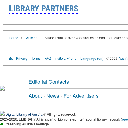
LIBRARY PARTNERS
›
›
Home
Articles
Viktor Frankl a szenvedésről és az élet jelentéktelen
Privacy
Terms
FAQ
Invite a Friend
Language (en)
© 2026
Austri
Editorial Contacts
About
·
News
·
For Advertisers
Digital Library of Austria
® All rights reserved.
2025-2026, ELIBRARY.AT is a part of Libmonster, international library network (
ope
Preserving Austria's heritage