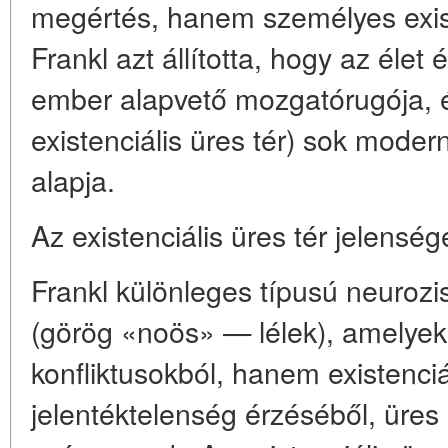
megértés, hanem személyes existen
Frankl azt állította, hogy az élet
ember alapvető mozgatórugója, 
existenciális üres tér) sok mode
alapja.
Az existenciális üres tér jelens
Frankl különleges típusú neurozi
(görög «noös» — lélek), amelyek
konfliktusokból, hanem existenci
jelentéktelenség érzéséből, üres