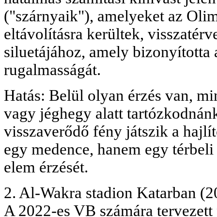
("szárnyaik"), amelyeket az Oli
eltávolításra kerültek, visszatérv
siluetájához, amely bizonyította 
rugalmasságát.
Hatás: Belül olyan érzés van, m
vagy jéghegy alatt tartózkodnánk
visszaverődő fény játszik a hajl
egy medence, hanem egy térbeli é
elem érzését.
2. Al-Wakra stadion Katarban (
A 2022-es VB számára tervezett 