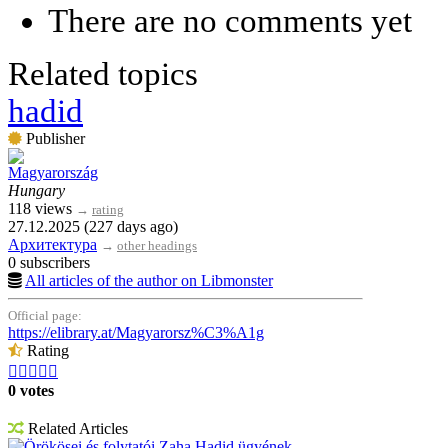
There are no comments yet
Related topics
hadid
Publisher
Magyarország
Hungary
118 views
→
rating
27.12.2025 (227 days ago)
Архитектура
→
other headings
0 subscribers
All articles of the author on Libmonster
Official page:
https://elibrary.at/Magyarorsz%C3%A1g
Rating





0 votes
Related Articles
Örökösei és folytatói Zaha Hadid ügyének