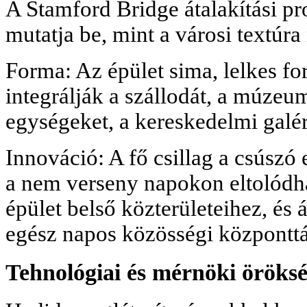
A Stamford Bridge átalakítási pr
mutatja be, mint a városi textúra 
Forma: Az épület sima, lelkes f
integrálják a szállodát, a múzeu
egységeket, a kereskedelmi galér
Innováció: A fő csillag a csúszó
a nem verseny napokon eltolódhat
épület belső közterületeihez, és á
egész napos közösségi központtá
Tehnológiai és mérnöki öröks