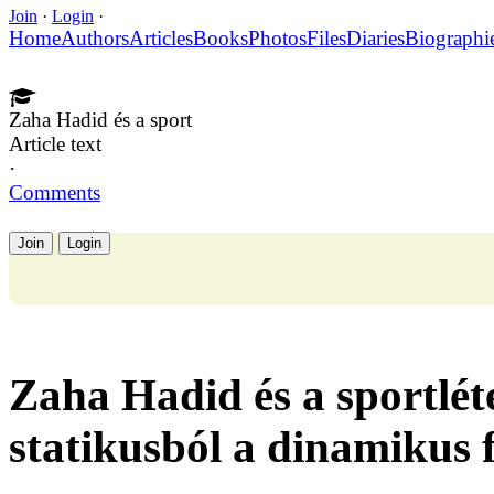
Join
·
Login
·
Home
Authors
Articles
Books
Photos
Files
Diaries
Biographi
Zaha Hadid és a sport
Article text
·
Comments
Join
Login
Zaha Hadid és a sportlét
statikusból a dinamikus