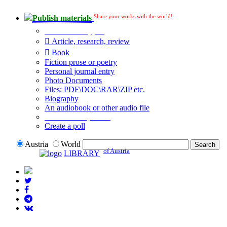
Share your works with the world!
Publish materials
Publication type?
Article, research, review
Book
Fiction prose or poetry
Personal journal entry
Photo Documents
Files: PDF\DOC\RAR\ZIP etc.
Biography
An audiobook or other audio file
Additional options:
Create a poll
Austria
World
of Austria
LIBRARY