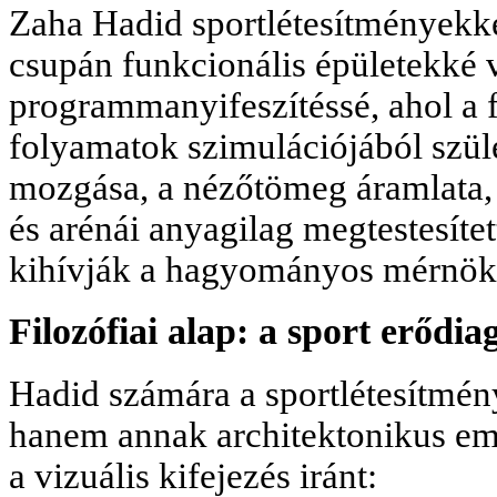
Zaha Hadid sportlétesítményekk
csupán funkcionális épületekké v
programmanyifeszítéssé, ahol a
folyamatok szimulációjából szül
mozgása, a nézőtömeg áramlata, a
és arénái anyagilag megtestesít
kihívják a hagyományos mérnöki 
Filozófiai alap: a sport erődi
Hadid számára a sportlétesítmé
hanem annak architektonikus em
a vizuális kifejezés iránt: