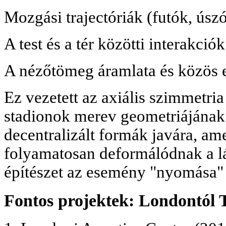
Mozgási trajectóriák (futók, úszó
A test és a tér közötti interakciók
A nézőtömeg áramlata és közös e
Ez vezetett az axiális szimmetr
stadionok merev geometriájának 
decentralizált formák javára, a
folyamatosan deformálódnak a lá
építészet az esemény "nyomása" 
Fontos projektek: Londontól 