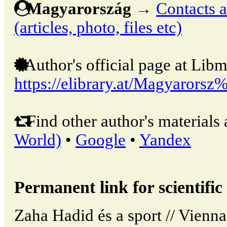
Magyarország
→
Contacts a
(articles, photo, files etc)
Author's official page at Libm
https://elibrary.at/Magyaror
Find other author's materials 
World)
•
Google
•
Yandex
Permanent link for scientific 
Zaha Hadid és a sport // Vienna