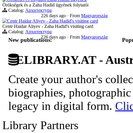
Örökségek és a Zaha Hadid ügyének folytatói
Catalog:
Архитектура
226 days ago
·
From
Magyarország
Centr Haidar Aliyev - Zaha Hadid's visiting card
Centr Haidar Aliyev - Zaha Hadid's visiting card
Catalog:
Архитектура
226 days ago
·
From
Magyarország
New publications:
Popu
ELIBRARY.AT - Austri
Create your author's collec
biographies, photographic 
legacy in digital form.
Cli
Library Partners