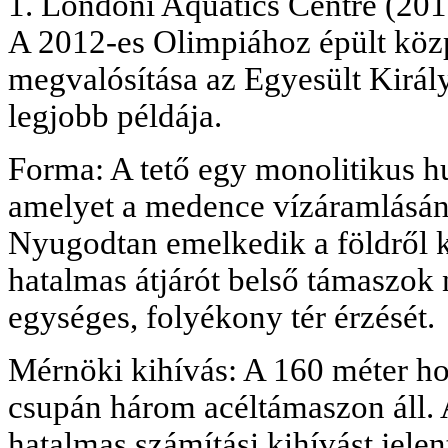
1. Londoni Aquatics Centre (20
A 2012-es Olimpiához épült köz
megvalósítása az Egyesült Királ
legjobb példája.
Forma: A tető egy monolitikus hu
amelyet a medence vízáramlásána
Nyugodtan emelkedik a földről k
hatalmas átjárót belső támaszok 
egységes, folyékony tér érzését.
Mérnöki kihívás: A 160 méter ho
csupán három acéltámaszon áll. A
hatalmas számítási kihívást jelen