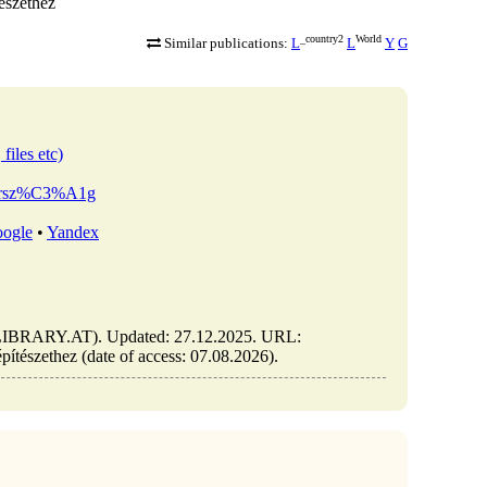
tészethez
_country2
World
Similar publications:
L
L
Y
G
files etc)
arorsz%C3%A1g
ogle
•
Yandex
 (ELIBRARY.AT). Updated: 27.12.2025. URL:
építészethez (date of access: 07.08.2026).