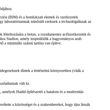
ódjához.
lezési (BIM) és a homlokzati elemek és szerkezetek
a egy laboratóriumnak minősült ezeknek a technológiáknak az
k létrehozására a beton, a rozsdamentes acélszerkezetek és
akra Stadion, amely inspirálódik a hagyományos arab
tő a minimális számú tartóra van építve.
egeneknek tűntek a történelmi környezetben (viták a
rlatlannak vált ki.
t, amelyek Hadid építészetét a hatalom és a modernitás
rítette a közönséget és a szakembereket, hogy újra lássák