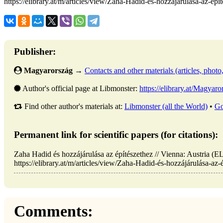
https://elibrary.at/m/articles/view/Zaha-Hadid-és-hozzájárulása-az-épí
Publisher:
Magyarország
→
Contacts and other materials (articles, photo, 
Author's official page at Libmonster:
https://elibrary.at/Magy
Find other author's materials at:
Libmonster (all the World)
•
Go
Permanent link for scientific papers (for citations):
Zaha Hadid és hozzájárulása az építészethez // Vienna: Austria
https://elibrary.at/m/articles/view/Zaha-Hadid-és-hozzájárulása-az-
Comments: