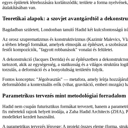
egyes épületek létrehozására korlátozódik; területe a forma nyelvének,
átalakításában van.
Teoretikai alapok: a szovjet avantgárdtól a dekonstru
Bagdadban született, Londonban tanuló Hadid két kulcsfontosságú irány
Az orosz szuprematizmus és konstruktivizmus (Kazimir Malevics, Vladi
a térben lebegő formákat, amelyek elmosják az építészet, a szobrászat
festői kompozíciók, "fagyott robbanások" vonalai és felületei.
A dekonstrukció (Jacques Derrida) és az építészetben a dekonstrukти
tartozott, akik az egységesség, a statikusság és a világos struktúra logi
torzulás, a deformáció és a bonyolultság területén folyik.
Fontos konceptus: "Jégolvasztás" — metafora, amely leírja hozzájárul
deformálódni a kontextuális erők (vihar, gravitáció, emberi mozgás) h
Parametrikus tervezés mint metodológiai forradalom
Hadid nem csupán futurisztikus formákat tervezett, hanem a parametri
fix méretekű rajzok helyett irodája, a Zaha Hadid Architects (ZHA), 
modelleket kezdett használni.
A parametrikus tervezés lényege: A projekt összes eleme (forma, struk