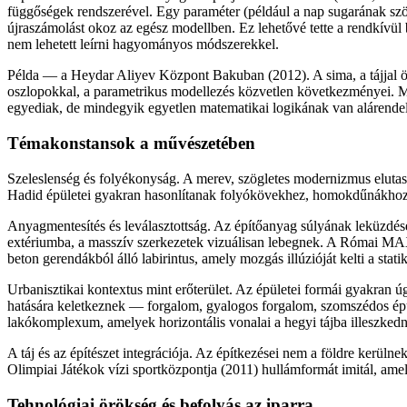
függőségek rendszerével. Egy paraméter (például a nap sugarának szö
újraszámolást okoz az egész modellben. Ez lehetővé tette a rendkívül 
nem lehetett leírni hagyományos módszerekkel.
Példa — a Heydar Aliyev Központ Bakuban (2012). A sima, a tájjal ö
oszlopokkal, a parametrikus modellezés közvetlen következményei. 
egyediak, de mindegyik egyetlen matematikai logikának van alárende
Témakonstansok a művészetében
Szeleslenség és folyékonyság. A merev, szögletes modernizmus elutasí
Hadid épületei gyakran hasonlítanak folyókövekhez, homokdűnákhoz
Anyagmentesítés és leválasztottság. Az építőanyag súlyának leküzdése
extériumba, a masszív szerkezetek vizuálisan lebegnek. A Római 
beton gerendákból álló labirintus, amely mozgás illúzióját kelti a stati
Urbanisztikai kontextus mint erőterület. Az épületei formái gyakran ú
hatására keletkeznek — forgalom, gyalogos forgalom, szomszédos 
lakókomplexum, amelyek horizontális vonalai a hegyi tájba illeszkedn
A táj és az építészet integrációja. Az építkezései nem a földre kerüln
Olimpiai Játékok vízi sportközpontja (2011) hullámformát imitál, amely
Tehnológiai örökség és befolyás az iparra