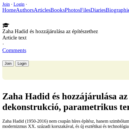
Join
·
Login
·
Home
Authors
Articles
Books
Photos
Files
Diaries
Biographi
Zaha Hadid és hozzájárulása az építészethez
Article text
·
Comments
Join
Login
Zaha Hadid és hozzájárulása az 
dekonstrukció, parametrikus ter
Zaha Hadid (1950-2016) nem csupán híres építész, hanem szimbólumfig
modernizmus XX. századi korszakával, és új esztétikai és technológi