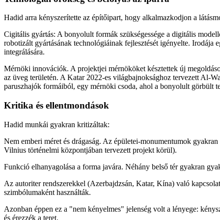
Hadid arra kényszerítette az építőipart, hogy alkalmazkodjon a látásm
Cigitális gyártás: A bonyolult formák szükségessége a digitális model
robotizált gyártásának technológiáinak fejlesztését igényelte. Irodáj
integrálására.
Mérnöki innovációk. A projektjei mérnököket késztettek új megoldáso
az üveg területén. A Katar 2022-es világbajnoksághoz tervezett Al-W
paruszhajók formáiból, egy mérnöki csoda, ahol a bonyolult görbült te
Kritika és ellentmondások
Hadid munkái gyakran kritizáltak:
Nem emberi méret és drágaság. Az épületei-monumentumok gyakran id
Vilnius történelmi központjában tervezett projekt körül).
Funkció elhanyagolása a forma javára. Néhány belső tér gyakran gyako
Az autoriter rendszerekkel (Azerbajdzsán, Katar, Kína) való kapcsola
szimbólumaként használták.
Azonban éppen ez a "nem kényelmes" jelenség volt a lényege: kénysze
és érezzék a teret.