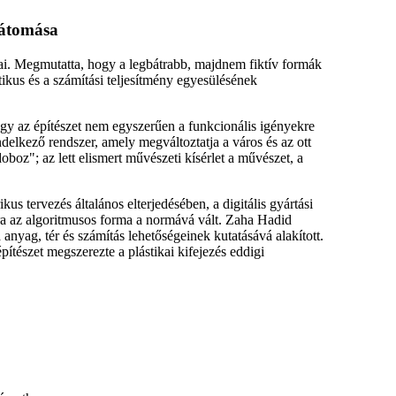
 látomása
giai. Megmutatta, hogy a legbátrabb, majdnem fiktív formák
ikus és a számítási teljesítmény egyesülésének
ogy az építészet nem egyszerűen a funkcionális igényekre
ndelkező rendszer, amely megváltoztatja a város és az ott
boz"; az lett elismert művészeti kísérlet a művészet, a
s tervezés általános elterjedésében, a digitális gyártási
ra az algoritmusos forma a normává vált. Zaha Hadid
a anyag, tér és számítás lehetőségeinek kutatásává alakított.
pítészet megszerezte a plástikai kifejezés eddigi