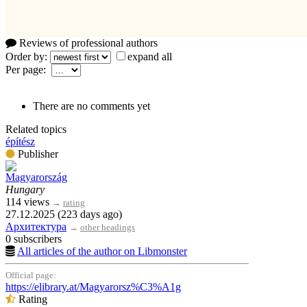
Reviews of professional authors
Order by:
expand all
Per page:
There are no comments yet
Related topics
építész
Publisher
Magyarország
Hungary
114 views
→
rating
27.12.2025 (223 days ago)
Архитектура
→
other headings
0 subscribers
All articles of the author on Libmonster
Official page:
https://elibrary.at/Magyarorsz%C3%A1g
Rating