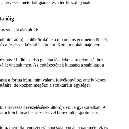
 a tervezési metodológiának és a tér filozófiájának
kcióig
zat alatt alakult ki:
mir Tatlin). Tőlük örökölte a dinamikus geometria ötletét,
 és a festészet közötti határokat. Korai munkái majdnem
вizmus. Hadid az első generációs dekonstrukcionistákhoz
káját vitatták meg. Az építészetének kutatása a stabilitás, a
ását a forma iránt, mint valami folyékonyhoz, amely képes
atására, de közben megőrzi a strukturális egységet.
kus tervezés bevezetésének úttörője volt a gyakorlatban. A
Patrick Schumacher vezetésével bonyolult algoritmusos
túra, mérnöki rendszerek) kapcsolatban áll a paraméterek és