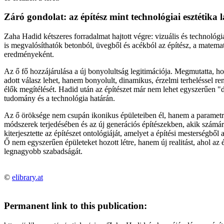
Záró gondolat: az építész mint technológiai esztétika
Zaha Hadid kétszeres forradalmat hajtott végre: vizuális és technoló
is megvalósíthatók betonból, üvegből és acékból az építész, a matemat
eredményeként.
Az ő fő hozzájárulása a új bonyolultság legitimációja. Megmutatta, h
adott válasz lehet, hanem bonyolult, dinamikus, érzelmi terheléssel re
élők megítélését. Hadid után az építészet már nem lehet egyszerűen "do
tudomány és a technológia határán.
Az ő öröksége nem csupán ikonikus épületeiben él, hanem a parametriku
módszerek terjedésében és az új generációs építészekben, akik számá
kiterjesztette az építészet ontológiáját, amelyet a építési mesterségből 
Ő nem egyszerűen épületeket hozott létre, hanem új realitást, ahol az é
legnagyobb szabadságát.
©
elibrary.at
Permanent link to this publication: