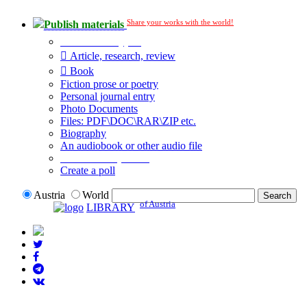
Share your works with the world!
Publish materials
Publication type?
Article, research, review
Book
Fiction prose or poetry
Personal journal entry
Photo Documents
Files: PDF\DOC\RAR\ZIP etc.
Biography
An audiobook or other audio file
Additional options:
Create a poll
Austria
World
of Austria
LIBRARY