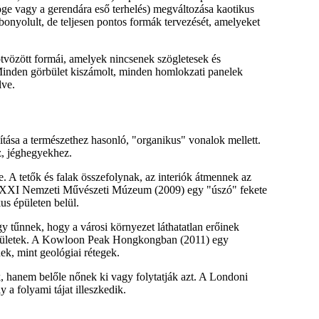
ge vagy a gerendára eső terhelés) megváltozása kaotikus
bonyolult, de teljesen pontos formák tervezését, amelyeket
tvözött formái, amelyek nincsenek szögletesek és
Minden görbület kiszámolt, minden homlokzati panelek
lve.
tása a természethez hasonló, "organikus" vonalok mellett.
, jéghegyekhez.
. A tetők és falak összefolynak, az interiók átmennek az
MAXXI Nemzeti Művészeti Múzeum (2009) egy "úszó" fekete
kus épületen belül.
gy tűnnek, hogy a városi környezet láthatatlan erőinek
épületek. A Kowloon Peak Hongkongban (2011) egy
ek, mint geológiai rétegek.
ek, hanem belőle nőnek ki vagy folytatják azt. A Londoni
 a folyami tájat illeszkedik.