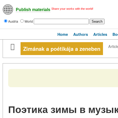
Share your works with the world!
Publish materials
Austria
World
Home
Authors
Articles
Bo
Articl
Zimának a poétikája a zeneben
Поэтика зимы в музык