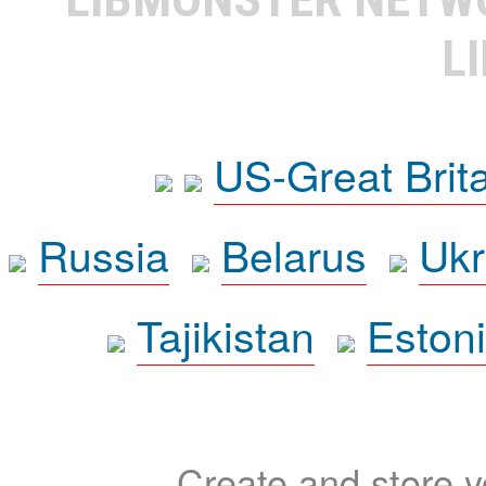
L
US-Great Brit
Russia
Belarus
Ukr
Tajikistan
Eston
Create and store yo