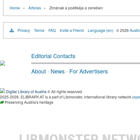
›
›
Home
Articles
Zimának a poétikája a zeneben
Privacy
Terms
FAQ
Invite a Friend
Language (en)
© 2026
Austri
Editorial Contacts
About
·
News
·
For Advertisers
Digital Library of Austria
® All rights reserved.
2025-2026, ELIBRARY.AT is a part of Libmonster, international library network (
ope
Preserving Austria's heritage
LIBMONSTER NET