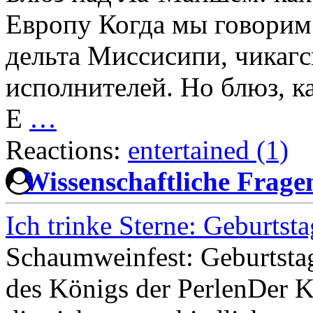
Европу Когда мы говорим 
дельта Миссисипи, чикагс
исполнителей. Но блюз, ка
Е
…
Reactions:
entertained (1)
Wissenschaftliche Frag
Ich trinke Sterne: Geburts
Schaumweinfest: Geburtsta
des Königs der PerlenDer Ka