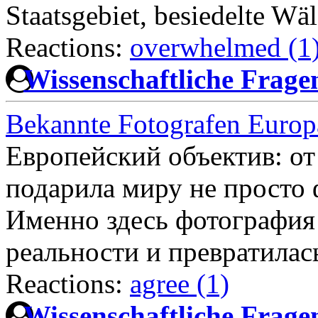
Staatsgebiet, besiedelte Wä
Reactions:
overwhelmed (1
Wissenschaftliche Frag
Bekannte Fotografen Europ
Европейский объектив: о
подарила миру не просто 
Именно здесь фотография
реальности и превратилас
Reactions:
agree (1)
Wissenschaftliche Frag