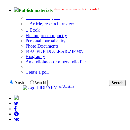
Share your works with the world!
Publish materials
Publication type?
Article, research, review
Book
Fiction prose or poetry
Personal journal entry
Photo Documents
Files: PDF\DOC\RAR\ZIP etc.
Biography
An audiobook or other audio file
Additional options:
Create a poll
Austria
World
of Austria
LIBRARY