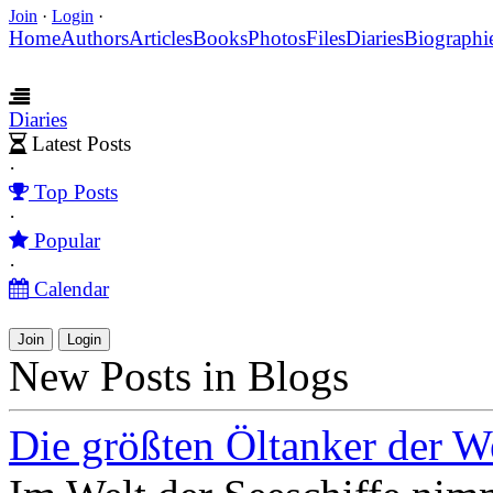
Join
·
Login
·
Home
Authors
Articles
Books
Photos
Files
Diaries
Biographi
Diaries
Latest Posts
·
Top Posts
·
Popular
·
Calendar
Join
Login
New Posts in Blogs
Die größten Öltanker der W