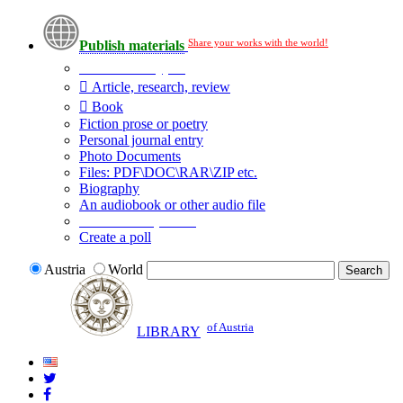
Share your works with the world!
Publish materials
Publication type?
Article, research, review
Book
Fiction prose or poetry
Personal journal entry
Photo Documents
Files: PDF\DOC\RAR\ZIP etc.
Biography
An audiobook or other audio file
Additional options:
Create a poll
Austria
World
of Austria
LIBRARY