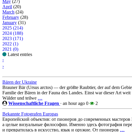
May
(27)
April
(20)
March
(24)
February
(28)
January
(31)
2025 (214)
2024 (188)
2023 (171)
2022 (1)
2021 (0)
Latest entries
‹
›
Bären der Ukraine
Brauner Bär (Ursus arctos) — der größte Raubtier, der auf dem Gebiet 
Familie der Bären in der Fauna des Landes. Einst war dieser Art weit v
Wälder und teilwe
…
Wissenschaftliche Fragen
·
an hour ago
0
2
Bekannte Fotografen Europas
Европейский объектив: от пионеров до современных мастеров 
а целые визуальные философии. Именно здесь фотография пере
и превратилась в искусство, язык и оружие. От пионеров
…