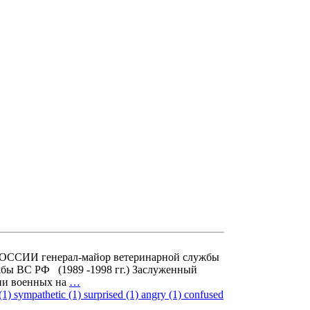
СИИ генерал-майор ветеринарной службы
бы ВС РФ (1989 -1998 гг.) Заслуженный
ии военных на
…
(1)
sympathetic (1)
surprised (1)
angry (1)
confused