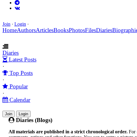
Join
·
Login
·
Home
Authors
Articles
Books
Photos
Files
Diaries
Biographi
Diaries
Latest Posts
·
Top Posts
·
Popular
·
Calendar
Join
Login
Diaries (Blogs)
All materials are published in a strict chronological order.
For 