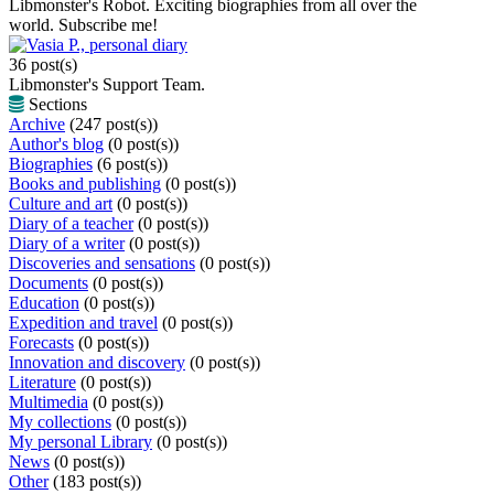
Libmonster's Robot. Exciting biographies from all over the
world. Subscribe me!
Vasia P., personal diary
36 post(s)
Libmonster's Support Team.
Sections
Archive
(247 post(s))
Author's blog
(0 post(s))
Biographies
(6 post(s))
Books and publishing
(0 post(s))
Culture and art
(0 post(s))
Diary of a teacher
(0 post(s))
Diary of a writer
(0 post(s))
Discoveries and sensations
(0 post(s))
Documents
(0 post(s))
Education
(0 post(s))
Expedition and travel
(0 post(s))
Forecasts
(0 post(s))
Innovation and discovery
(0 post(s))
Literature
(0 post(s))
Multimedia
(0 post(s))
My collections
(0 post(s))
My personal Library
(0 post(s))
News
(0 post(s))
Other
(183 post(s))