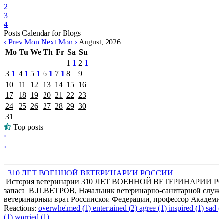
2
3
4
Posts Calendar for Blogs
‹ Prev Mon
Next Mon ›
August, 2026
Mo
Tu
We
Th
Fr
Sa
Su
1
1
2
1
3
1
4
1
5
1
6
1
7
1
8
9
10
11
12
13
14
15
16
17
18
19
20
21
22
23
24
25
26
27
28
29
30
31
Top posts
‹
›
310 ЛЕТ ВОЕННОЙ ВЕТЕРИНАРИИ РОССИИ
История ветеринарии 310 ЛЕТ ВОЕННОЙ ВЕТЕРИНАРИИ РОС
запаса В.П.ВЕТРОВ, Начальник ветеринарно-санитарной служ
ветеринарный врач Российской Федерации, профессор Академ
Reactions:
overwhelmed (1)
entertained (2)
agree (1)
inspired (1)
sad 
(1)
worried (1)