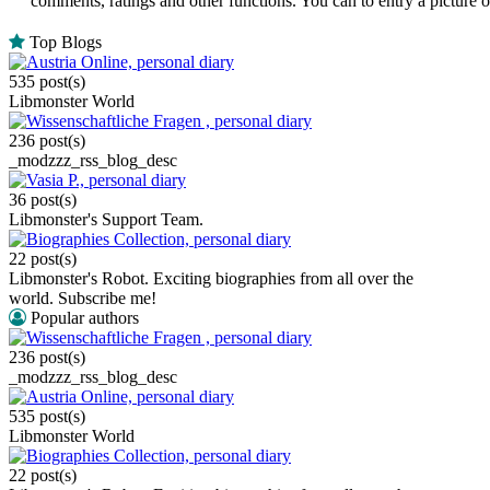
comments, ratings and other functions. You can to entry a picture 
Top Blogs
Austria Online, personal diary
535 post(s)
Libmonster World
Wissenschaftliche Fragen , personal diary
236 post(s)
_modzzz_rss_blog_desc
Vasia P., personal diary
36 post(s)
Libmonster's Support Team.
Biographies Collection, personal diary
22 post(s)
Libmonster's Robot. Exciting biographies from all over the
world. Subscribe me!
Popular authors
Wissenschaftliche Fragen , personal diary
236 post(s)
_modzzz_rss_blog_desc
Austria Online, personal diary
535 post(s)
Libmonster World
Biographies Collection, personal diary
22 post(s)