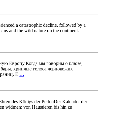
rienced a catastrophic decline, followed by a
mans and the wild nature on the continent.
ную Европу Когда мы говорим о блюзе,
е бары, хриплые голоса чернокожих
границ. Е
…
hren des Königs der PerlenDer Kalender der
emen widmen: von Haustieren bis hin zu