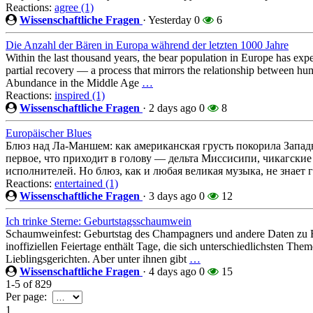
Reactions:
agree (1)
Wissenschaftliche Fragen
·
Yesterday
0
6
Die Anzahl der Bären in Europa während der letzten 1000 Jahre
Within the last thousand years, the bear population in Europe has expe
partial recovery — a process that mirrors the relationship between hu
Abundance in the Middle Age
…
Reactions:
inspired (1)
Wissenschaftliche Fragen
·
2 days ago
0
8
Europäischer Blues
Блюз над Ла-Маншем: как американская грусть покорила Запад
первое, что приходит в голову — дельта Миссисипи, чикагски
исполнителей. Но блюз, как и любая великая музыка, не знает 
Reactions:
entertained (1)
Wissenschaftliche Fragen
·
3 days ago
0
12
Ich trinke Sterne: Geburtstagsschaumwein
Schaumweinfest: Geburtstag des Champagners und andere Daten zu E
inoffiziellen Feiertage enthält Tage, die sich unterschiedlichsten Th
Lieblingsgerichten. Aber unter ihnen gibt
…
Wissenschaftliche Fragen
·
4 days ago
0
15
1-5
of
829
Per page:
1