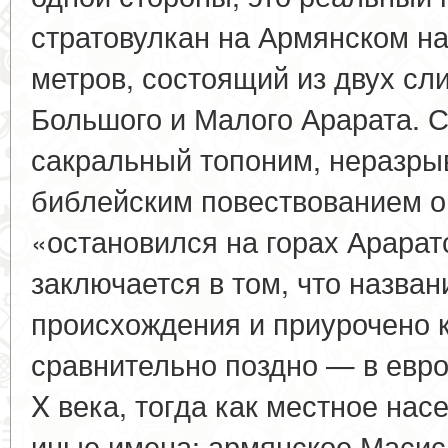
стратовулкан на Армянском на
метров, состоящий из двух сл
Большого и Малого Арарата. С
сакральный топоним, неразры
библейским повествованием о
«остановился на горах Арарат
заключается в том, что назва
происхождения и приурочено 
сравнительно поздно — в евр
X века, тогда как местное на
иные имена: армянское Масис,