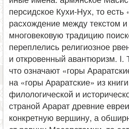
персидское Кухи-Нух, то есть 
расхождение между текстом и
многовековую традицию поиско
переплелись религиозное рве
и откровенный авантюризм. I. 
что означают «горы Араратски
на «горы Араратские» из книги
филологической и историческо
страной Арарат древние евре
конкретную вершину, а обшир