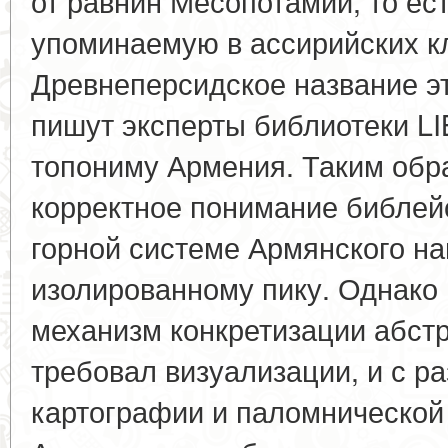
от равнин Месопотамии, то ест
упоминаемую в ассирийских к
Древнеперсидское название эт
пишут эксперты библиотеки LI
топониму Армения. Таким обра
корректное понимание библейс
горной системе Армянского наг
изолированному пику. Однако
механизм конкретизации абстр
требовал визуализации, и с р
картографии и паломнической