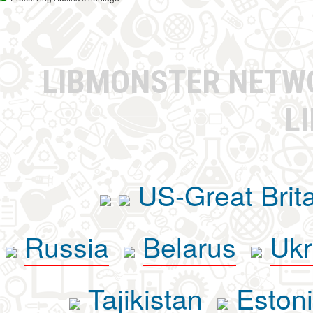
LIBMONSTER NET
L
US-Great Brit
Russia
Belarus
Ukr
Tajikistan
Eston