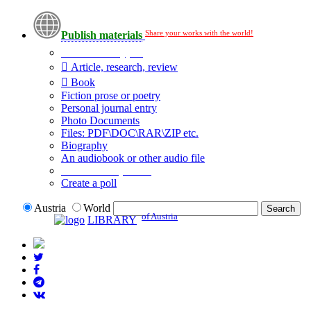
Share your works with the world!
Publish materials
Publication type?
Article, research, review
Book
Fiction prose or poetry
Personal journal entry
Photo Documents
Files: PDF\DOC\RAR\ZIP etc.
Biography
An audiobook or other audio file
Additional options:
Create a poll
Austria
World
of Austria
LIBRARY