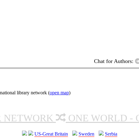
Chat for Authors:
ational library network (
open map
)
R NETWORK
ONE WORLD - 
US-Great Britain
Sweden
Serbia