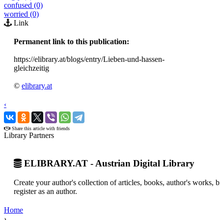
confused (0)
worried (0)
Link
Permanent link to this publication:
https://elibrary.at/blogs/entry/Lieben-und-hassen-
gleichzeitig
©
elibrary.at
‹
›
Share this article with friends
Library Partners
ELIBRARY.AT - Austrian Digital Library
Create your author's collection of articles, books, author's works,
register as an author.
Home
›