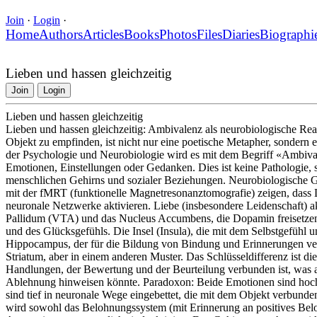
Join
·
Login
·
Home
Authors
Articles
Books
Photos
Files
Diaries
Biographi
Lieben und hassen gleichzeitig
Join
Login
Lieben und hassen gleichzeitig
Lieben und hassen gleichzeitig: Ambivalenz als neurobiologische Rea
Objekt zu empfinden, ist nicht nur eine poetische Metapher, sondern e
der Psychologie und Neurobiologie wird es mit dem Begriff «Ambiv
Emotionen, Einstellungen oder Gedanken. Dies ist keine Pathologie, 
menschlichen Gehirns und sozialer Beziehungen. Neurobiologische 
mit der fMRT (funktionelle Magnetresonanztomografie) zeigen, dass 
neuronale Netzwerke aktivieren. Liebe (insbesondere Leidenschaft) a
Pallidum (VTA) und das Nucleus Accumbens, die Dopamin freisetzen 
und des Glücksgefühls. Die Insel (Insula), die mit dem Selbstgefühl u
Hippocampus, der für die Bildung von Bindung und Erinnerungen veran
Striatum, aber in einem anderen Muster. Das Schlüsseldifferenz ist die
Handlungen, der Bewertung und der Beurteilung verbunden ist, was 
Ablehnung hinweisen könnte. Paradoxon: Beide Emotionen sind hochi
sind tief in neuronale Wege eingebettet, die mit dem Objekt verbund
wird sowohl das Belohnungssystem (mit Erinnerung an positives Belo