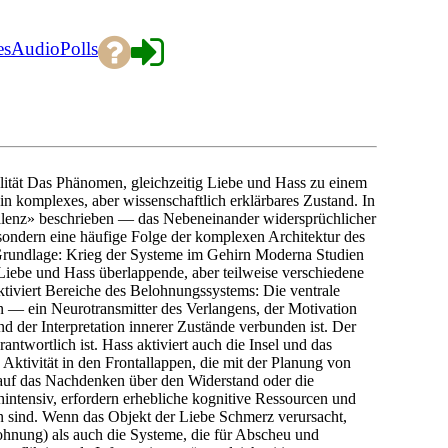
es
Audio
Polls
lität Das Phänomen, gleichzeitig Liebe und Hass zu einem
in komplexes, aber wissenschaftlich erklärbares Zustand. In
alenz» beschrieben — das Nebeneinander widersprüchlicher
sondern eine häufige Folge der komplexen Architektur des
Grundlage: Krieg der Systeme im Gehirn Moderna Studien
Liebe und Hass überlappende, aber teilweise verschiedene
ktiviert Bereiche des Belohnungssystems: Die ventrale
— ein Neurotransmitter des Verlangens, der Motivation
nd der Interpretation innerer Zustände verbunden ist. Der
twortlich ist. Hass aktiviert auch die Insel und das
 Aktivität in den Frontallappen, die mit der Planung von
auf das Nachdenken über den Widerstand oder die
ntensiv, erfordern erhebliche kognitive Ressourcen und
en sind. Wenn das Objekt der Liebe Schmerz verursacht,
hnung) als auch die Systeme, die für Abscheu und