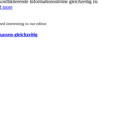
konfliktierende Informationsströme gleichzeitig zu
d more
d interesting to our editor.
hassen-gleichzeitig