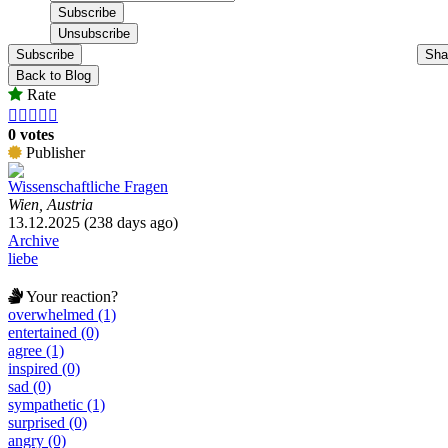
Subscribe
Sha
Back to Blog
Rate





0 votes
Publisher
Wissenschaftliche Fragen
Wien, Austria
13.12.2025 (238 days ago)
Archive
liebe
Your reaction?
overwhelmed (1)
entertained (0)
agree (1)
inspired (0)
sad (0)
sympathetic (1)
surprised (0)
angry (0)