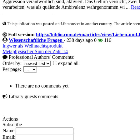
Aggression verantwortlich sind, aktiviert. Das Gehirn versucht, zwei 
verarbeiten, was als quälende Ambivalenz wahrgenommen wi ...
Rea
____________________
This publication was posted on Libmonster in another country. The article seeme
Full version:
https://biblio.com.de/m/articles/view/Lieben-und-
Wissenschaftliche Fragen
·
238 days ago
0
116
Ingwer als Weihnachtsprodukt
Metaphysischer Sinn der Zahl 14
Professional Authors' Comments:
Order by:
expand all
Per page:
There are no comments yet
Library guests comments
Actions
Subscribe
Name:
Email: