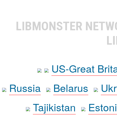
LIBMONSTER NET
L
US-Great Brit
Russia
Belarus
Ukr
Tajikistan
Eston