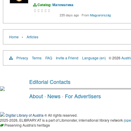
Catalog:
Математика
235 days ago
·
From
Magyarország
›
Home
Articles
Privacy
Terms
FAQ
Invite a Friend
Language (en)
© 2026
Austri
Editorial Contacts
About
·
News
·
For Advertisers
Digital Library of Austria
® All rights reserved.
2025-2026, ELIBRARY.AT is a part of Libmonster, international library network (
ope
Preserving Austria's heritage