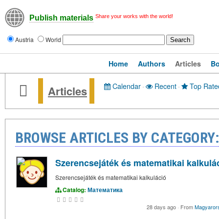
Share your works with the world!
Publish materials
Austria
World
Home
Authors
Articles
B
Calendar
·
Recent
·
Top Rate
Articles
BROWSE ARTICLES BY CATEGOR
Szerencsejáték és matematikai kalkulá
Szerencsejáték és matematikai kalkuláció
Catalog:
Математика
28 days ago
·
From
Magyaror