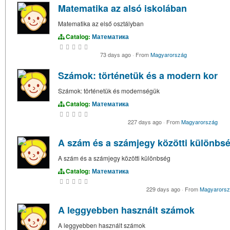
Matematika az alsó iskolában
Matematika az első osztályban
Catalog:
Математика
73 days ago
·
From
Magyarország
Számok: történetük és a modern kor
Számok: történetük és modernségük
Catalog:
Математика
227 days ago
·
From
Magyarország
A szám és a számjegy közötti különbs
A szám és a számjegy közötti különbség
Catalog:
Математика
229 days ago
·
From
Magyarors
A leggyebben használt számok
A leggyebben használt számok