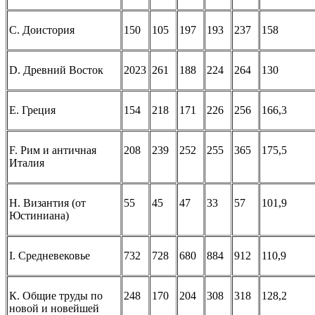
С. Доистория
150
105
197
193
237
158
D. Древний Восток
2023
261
188
224
264
130
E. Греция
154
218
171
226
256
166,3
F. Рим и античная
208
239
252
255
365
175,5
Италия
H. Византия (от
55
45
47
33
57
101,9
Юстиниана)
I. Средневековье
732
728
680
884
912
110,9
К. Общие труды по
248
170
204
308
318
128,2
новой и новейшей