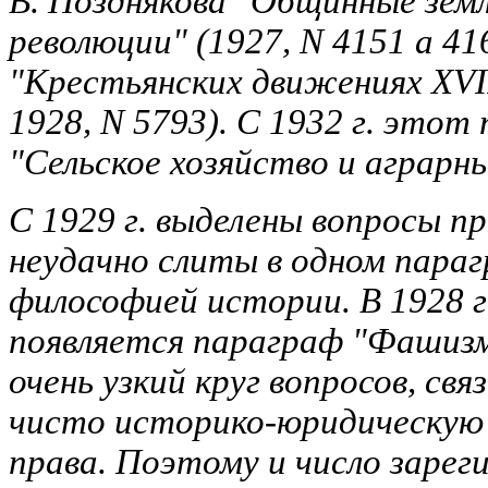
В. Позднякова "Общинные земл
революции" (1927, N 4151 а 41
"Крестьянских движениях XVII 
1928, N 5793). С 1932 г. это
"Сельское хозяйство и аграрн
С 1929 г. выделены вопросы п
неудачно слиты в одном параг
философией истории. В 1928 г.
появляется параграф "Фашизм
очень узкий круг вопросов, свя
чисто историко-юридическую 
права. Поэтому и число заре