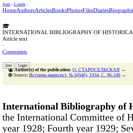
Join
·
Login
·
Home
Authors
Articles
Books
Photos
Files
Diaries
Biographi
INTERNATIONAL BIBLIOGRAPHY OF HISTORICA
Article text
·
Comments
Join
Login
Author(s) of the publication
:
О. СТАРОСЕЛЬСКАЯ
→
Source:
Историк-марксист, № 6(040), 1934, C. 96-100
→
International Bibliography of H
the International Committee of H
year 1928; Fourth year 1929; Se