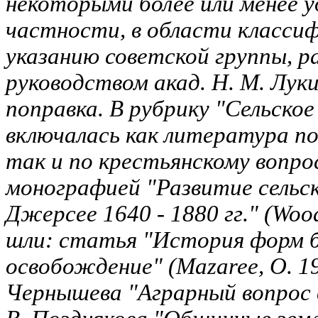
некоторыми более или менее 
частности, в области классиф
указанию советской группы, 
руководством акад. Н. М. Лук
поправка. В рубрику "Сельское
включалась как литература п
так и по крестьянскому вопро
монографией "Развитие сельск
Джерсее 1640 - 1880 гг." (Woo
шли: статья "История форм б
освобождение" (Mazaree, О. 19
Чернышева "Аграрный вопрос в