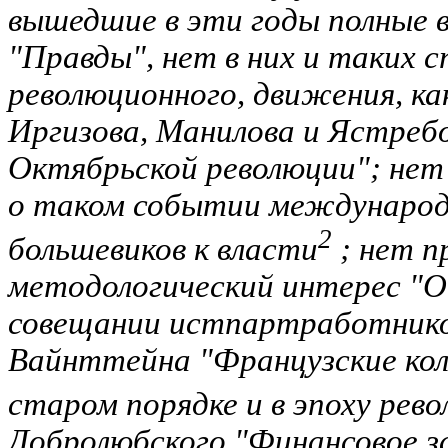
вышедшие в эти годы полные 
"Правды", нет в них и таких 
революционного, движения, ка
Иргизова, Манилова и Ястреб
Октябрьской революции"; нет
о таком событии международн
2
большевиков к власти
; нет п
методологический интерес "
совещании истпартработников
Вайнттейна "Французские кол
старом порядке и в эпоху рев
Добролюбского "Финансовое з