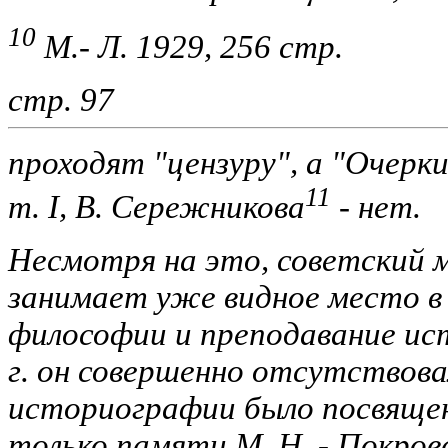
10
М.- Л. 1929, 256 стр.
стр. 97
проходят "цензуру", а "Очерк
11
т.
I, В. Сережникова
- нет.
Несмотря на это, советский м
занимает уже видное место в
философии и преподавание ист
г. он совершенно отсутствовал,
историографии было посвящен
только памяти М. Н. - Покровс