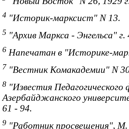
"Новый Восток" N 26, 1929 г
4
"Историк-марксист" N 13.
5
"Архив Маркса - Энгельса" г. 
6
Напечатан в "Историке-марк
7
"Вестник Комакадемии" N 30 
8
"Известия Педагогического
Азербайджанского университет
61 - 94.
9
"Работник просвещения", М. 