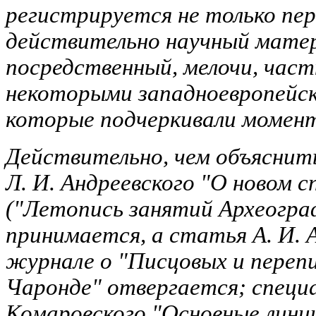
регистрируется не только пер
действительно научный матери
посредственный, мелочи, час
некоторыми западноевропейс
которые подчеркивали момент
Действительно, чем объяснит
Л. И. Андреевского "О новом с
("Летопись занятий Археогра
принимается, а статья А. И. 
журнале о "Писцовых и перепи
Чаронде" отвергается; специ
Комаровского "Основные линии