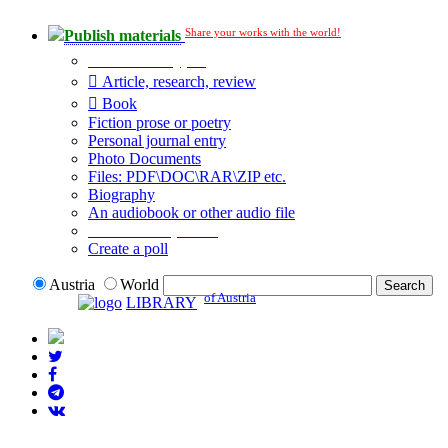
Share your works with the world!
Publish materials
Publication type?
Article, research, review
Book
Fiction prose or poetry
Personal journal entry
Photo Documents
Files: PDF\DOC\RAR\ZIP etc.
Biography
An audiobook or other audio file
Additional options:
Create a poll
Austria
World
of Austria
LIBRARY