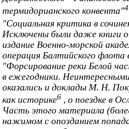
4
термидорианского конвента"
"Социальная критика в сочине
Исключены были даже книги о
издание Военно-морской акад
операция Балтийского флота в 
"Форсирование реки Белой час
в ежегодники. Неинтересными
оказались и доклады М. Н. По
6
как историке
, о поездке в Ос
Часть этого материала (боле
нажимом с опозданием попада