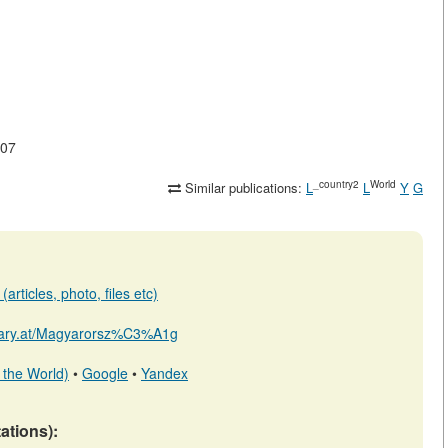
-07
_country2
World
Similar publications:
L
L
Y
G
articles, photo, files etc)
ibrary.at/Magyarorsz%C3%A1g
 the World)
•
Google
•
Yandex
tations):