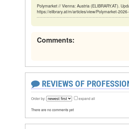
Polymarket // Vienna: Austria (ELIBRARY.AT). Upd
https://elibrary.at/m/articles/view/Polymarket-202
Comments:
REVIEWS OF PROFESSI
Order by:
expand all
There are no comments yet