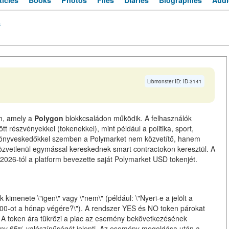
ticles
Books
Photos
Files
Diaries
Biographies
Audi
s
Libmonster ID: ID-3141
rm, amely a
Polygon
blokkcsaládon működik. A felhasználók
 részvényekkel (tokenekkel), mint például a politika, sport,
 könyveskedőkkel szemben a Polymarket nem közvetítő, hanem
közvetlenül egymással kereskednek smart contractokon keresztül. A
s 2026-tól a platform bevezette saját Polymarket USD tokenjét.
imenete \"igen\" vagy \"nem\" (például: \"Nyeri-e a jelölt a
 000-ot a hónap végére?\"). A rendszer YES és NO token párokat
ák. A token ára tükrözi a piac az esemény bekövetkezésének
ény 65% valószínűségét jelenti. Az esemény megoldása után a