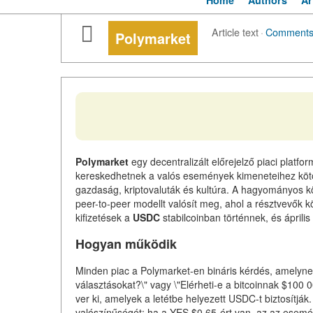
Home
Authors
Ar
Article text
·
Comment
Polymarket
Polymarket
egy decentralizált előrejelző piaci platfo
kereskedhetnek a valós események kimeneteihez kötött
gazdaság, kriptovaluták és kultúra. A hagyományos
peer-to-peer modellt valósít meg, ahol a résztvevők 
kifizetések a
USDC
stabilcoinban történnek, és áprili
Hogyan működik
Minden piac a Polymarket-en bináris kérdés, amelynek k
választásokat?\" vagy \"Elérheti-e a bitcoinnak $100
ver ki, amelyek a letétbe helyezett USDC-t biztosítj
valószínűségét: ha a YES $0,65-ért van, az az esem