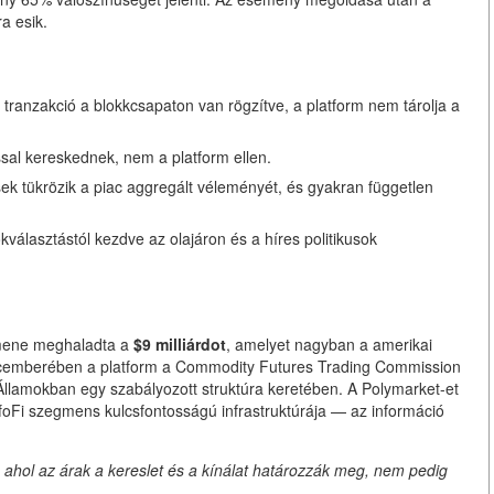
a esik.
ranzakció a blokkcsapaton van rögzítve, a platform nem tárolja a
al kereskednek, nem a platform ellen.
k tükrözik a piac aggregált véleményét, és gyakran független
választástól kezdve az olajáron és a híres politikusok
umene meghaladta a
$9 milliárdot
, amelyet nagyban a amerikai
 decemberében a platform a Commodity Futures Trading Commission
Államokban egy szabályozott struktúra keretében. A Polymarket-et
nfoFi szegmens kulcsfontosságú infrastruktúrája — az információ
hol az árak a kereslet és a kínálat határozzák meg, nem pedig