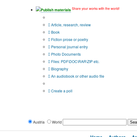
Share your works with the world!
Publish materials
Publication type?
Article, research, review
Book
Fiction prose or poetry
Personal journal entry
Photo Documents
Files: PDF\DOC\RAR\ZIP etc.
Biography
An audiobook or other audio file
Additional options:
Create a poll
Austria
World