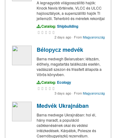
A legnagyobb világosszállító hajók:
Knock Nevis története, VLCC és ULCC
hajóosztályok, a superszállító hajók TI
jellemzői. Teherbíró és méretek rekordjai
Catalog:
Shipbuilding
2 days ago
·
From
Magyarország
Bélорусz medvék
Barna medvegh Belarusban: létszám,
élőhely, magatartás találkozás esetén,
vadászati szezon és frissített állapota a
Vörös könyvben.
Catalog:
Ecology
3 days ago
·
From
Magyarország
Medvék Ukrajnában
Barna medvege Ukrajnában: hol él,
hány maradt, a populáció
csökkenésének okai és védési
intézkedések. Kárpátok, Polesze és
Csernóbugyelszkij rezervátum.