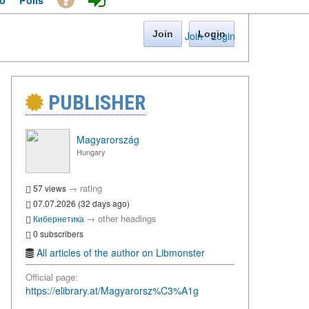
o
Polls
Join
Login
Join
·
Login
PUBLISHER
Magyarország
Hungary
→
rating
57 views
07.07.2026 (32 days ago)
→
other headings
Кибернетика
0 subscribers
All articles of the author on Libmonster
Official page:
https://elibrary.at/Magyarorsz%C3%A1g