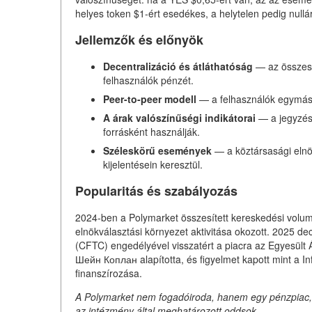
helyes token $1-ért esedékes, a helytelen pedig nullár
Jellemzők és előnyök
Decentralizáció és átláthatóság
— az összes t
felhasználók pénzét.
Peer-to-peer modell
— a felhasználók egymáss
A árak valószínűségi indikátorai
— a jegyzése
forrásként használják.
Széleskörű események
— a köztársasági elnök
kijelentésein keresztül.
Popularitás és szabályozás
2024-ben a Polymarket összesített kereskedési vol
elnökválasztási környezet aktivitása okozott. 2025
(CFTC) engedélyével visszatért a piacra az Egyesült 
Шейн Коплан alapította, és figyelmet kapott mint a I
finanszírozása.
A Polymarket nem fogadóiroda, hanem egy pénzpiac, a
az intézmény által meghatározott oddsok.