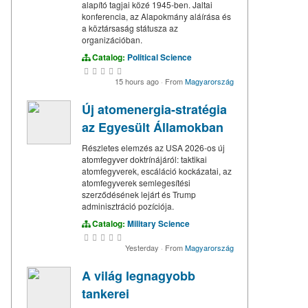
alapító tagjai közé 1945-ben. Jaltai
konferencia, az Alapokmány aláírása és
a köztársaság státusza az
organizációban.
Catalog:
Political Science
15 hours ago
·
From
Magyarország
Új atomenergia-stratégia
az Egyesült Államokban
Részletes elemzés az USA 2026-os új
atomfegyver doktrínájáról: taktikai
atomfegyverek, escáláció kockázatai, az
atomfegyverek semlegesítési
szerződésének lejárt és Trump
adminisztráció pozíciója.
Catalog:
Military Science
Yesterday
·
From
Magyarország
A világ legnagyobb
tankerei