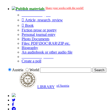
Share your works with the world!
Publish materials
Publication type?
Article, research, review
Book
Fiction prose or poetry
Personal journal entry
Photo Documents
Files: PDF\DOC\RAR\ZIP etc.
Biography
An audiobook or other audio file
Additional options:
Create a poll
Austria
World
of Austria
LIBRARY