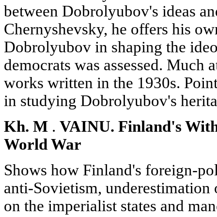
between Dobrolyubov's ideas and
Chernyshevsky, he offers his ow
Dobrolyubov in shaping the ideo
democrats was assessed. Much att
works written in the 1930s. Poin
in studying Dobrolyubov's herita
Kh. M
.
VAINU. Finland's Wit
World War
Shows how Finland's foreign-pol
anti-Sovietism, underestimation o
on the imperialist states and ma