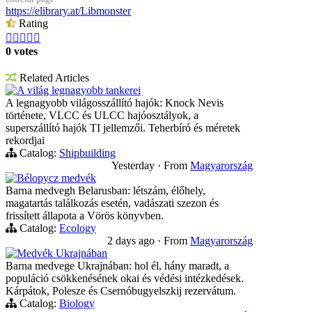
https://elibrary.at/Libmonster
Rating





0 votes
Related Articles
A világ legnagyobb tankerei
A legnagyobb világosszállító hajók: Knock Nevis
története, VLCC és ULCC hajóosztályok, a
superszállító hajók TI jellemzői. Teherbíró és méretek
rekordjai
Catalog:
Shipbuilding
Yesterday
·
From
Magyarország
Bélорусz medvék
Barna medvegh Belarusban: létszám, élőhely,
magatartás találkozás esetén, vadászati szezon és
frissített állapota a Vörös könyvben.
Catalog:
Ecology
2 days ago
·
From
Magyarország
Medvék Ukrajnában
Barna medvege Ukrajnában: hol él, hány maradt, a
populáció csökkenésének okai és védési intézkedések.
Kárpátok, Polesze és Csernóbugyelszkij rezervátum.
Catalog:
Biology