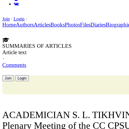
Join
·
Login
·
Home
Authors
Articles
Books
Photos
Files
Diaries
Biographi
SUMMARIES OF ARTICLES
Article text
·
Comments
Join
Login
ACADEMICIAN S. L. TIKHVINS
Plenary Meeting of the CC CPSU