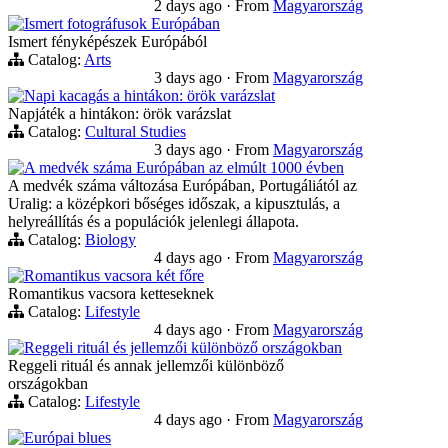
2 days ago
·
From
Magyarország
Ismert fotográfusok Európában
Ismert fényképészek Európából
Catalog:
Arts
3 days ago
·
From
Magyarország
Napi kacagás a hintákon: örök varázslat
Napjáték a hintákon: örök varázslat
Catalog:
Cultural Studies
3 days ago
·
From
Magyarország
A medvék száma Európában az elmúlt 1000 évben
A medvék száma változása Európában, Portugáliától az
Uralig: a középkori bőséges időszak, a kipusztulás, a
helyreállítás és a populációk jelenlegi állapota.
Catalog:
Biology
4 days ago
·
From
Magyarország
Romantikus vacsora két főre
Romantikus vacsora ketteseknek
Catalog:
Lifestyle
4 days ago
·
From
Magyarország
Reggeli rituál és jellemzői különböző országokban
Reggeli rituál és annak jellemzői különböző
országokban
Catalog:
Lifestyle
4 days ago
·
From
Magyarország
Európai blues