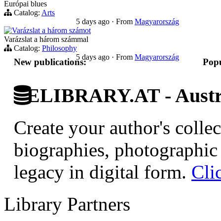
Európai blues
Catalog:
Arts
5 days ago
·
From
Magyarország
Varázslat a három számot
Varázslat a három számmal
Catalog:
Philosophy
5 days ago
·
From
Magyarország
New publications:
Popu
ELIBRARY.AT - Austri
Create your author's collec
biographies, photographic 
legacy in digital form.
Cli
Library Partners