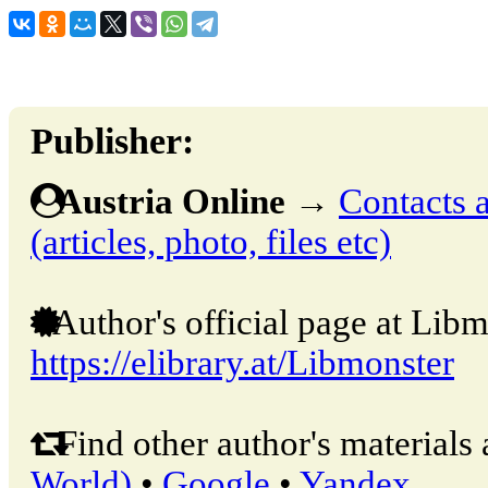
Publisher:
Austria Online
→
Contacts a
(articles, photo, files etc)
Author's official page at Libm
https://elibrary.at/Libmonster
Find other author's materials 
World)
•
Google
•
Yandex