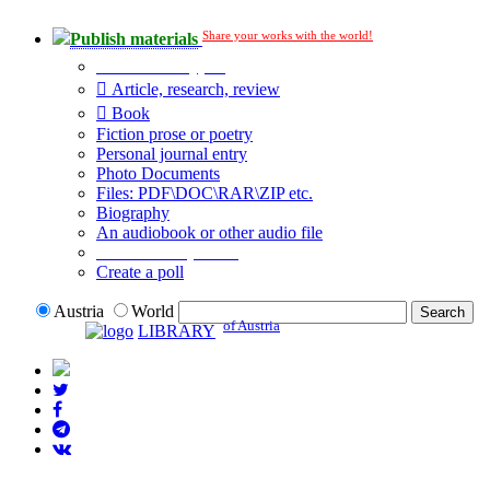
Share your works with the world!
Publish materials
Publication type?
Article, research, review
Book
Fiction prose or poetry
Personal journal entry
Photo Documents
Files: PDF\DOC\RAR\ZIP etc.
Biography
An audiobook or other audio file
Additional options:
Create a poll
Austria
World
of Austria
LIBRARY