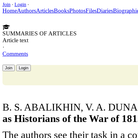
Join
·
Login
·
Home
Authors
Articles
Books
Photos
Files
Diaries
Biographi
SUMMARIES OF ARTICLES
Article text
·
Comments
Join
Login
B. S. ABALIKHIN, V. A. DU
as Historians of the War of 18
The authors see their task in a c