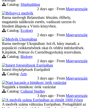
rekordjai
Catalog:
Shipbuilding
2 days ago
·
From
Magyarország
Bélорусz medvék
Barna medvegh Belarusban: létszám, élőhely,
magatartás találkozás esetén, vadászati szezon és
frissített állapota a Vörös könyvben.
Catalog:
Ecology
2 days ago
·
From
Magyarország
Medvék Ukrajnában
Barna medvege Ukrajnában: hol él, hány maradt, a
populáció csökkenésének okai és védési intézkedések.
Kárpátok, Polesze és Csernóbugyelszkij rezervátum.
Catalog:
Biology
2 days ago
·
From
Magyarország
Ismert fotográfusok Európában
Ismert fényképészek Európából
Catalog:
Arts
3 days ago
·
From
Magyarország
Napi kacagás a hintákon: örök varázslat
Napjáték a hintákon: örök varázslat
Catalog:
Cultural Studies
3 days ago
·
From
Magyarország
A medvék száma Európában az elmúlt 1000 évben
A medvék száma változása Európában, Portugáliától az