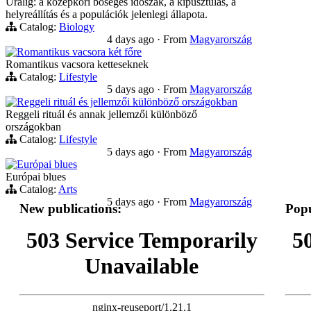
Uralig: a középkori bőséges időszak, a kipusztulás, a
helyreállítás és a populációk jelenlegi állapota.
Catalog:
Biology
4 days ago
·
From
Magyarország
Romantikus vacsora két főre
Romantikus vacsora ketteseknek
Catalog:
Lifestyle
5 days ago
·
From
Magyarország
Reggeli rituál és jellemzői különböző országokban
Reggeli rituál és annak jellemzői különböző
országokban
Catalog:
Lifestyle
5 days ago
·
From
Magyarország
Európai blues
Európai blues
Catalog:
Arts
5 days ago
·
From
Magyarország
New publications:
Popu
503 Service Temporarily
5
Unavailable
nginx-reuseport/1.21.1