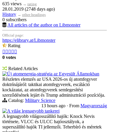
635 views
→
rating
28.01.2019 (2748 days ago)
History
→
other headings
0 subscribers
All articles of the author on Libmonster
Official page:
https://elibrary.at/Libmonster
Rating





0 votes
Related Articles
Új atomenergia-stratégia az Egyesült Államokban
Részletes elemzés az USA 2026-os új atomfegyver
doktrínájáról: taktikai atomfegyverek, escáláció
kockázatai, az atomfegyverek semlegesítési
szerződésének lejárt és Trump adminisztráció pozíciója.
Catalog:
Military Science
13 hours ago
·
From
Magyarország
A világ legnagyobb tankerei
A legnagyobb világosszállító hajók: Knock Nevis
története, VLCC és ULCC hajóosztályok, a
superszállító hajók TI jellemzői. Teherbíró és méretek