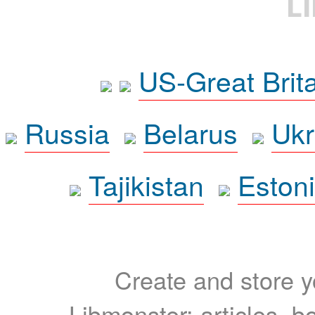
L
US-Great Brit
Russia
Belarus
Ukr
Tajikistan
Eston
Create and store yo
Libmonster: articles, b