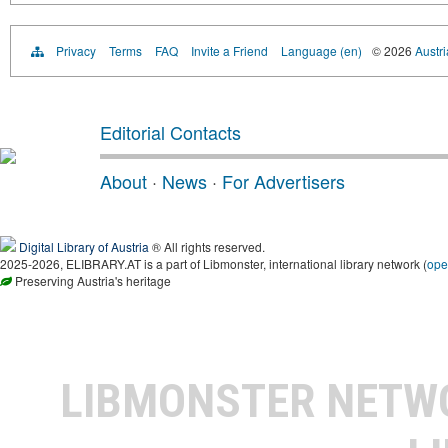
Privacy
Terms
FAQ
Invite a Friend
Language (en)
© 2026
Austri
Editorial Contacts
About
·
News
·
For Advertisers
Digital Library of Austria
® All rights reserved.
2025-2026, ELIBRARY.AT is a part of Libmonster, international library network (
ope
Preserving Austria's heritage
LIBMONSTER NET