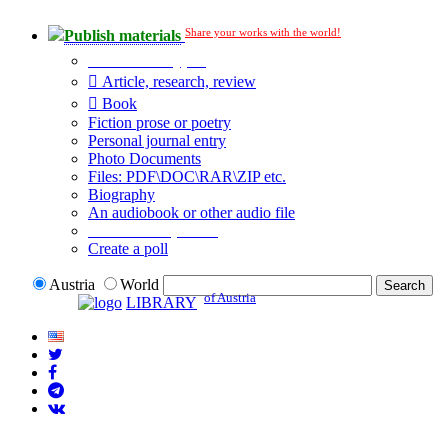
Share your works with the world!
Publish materials
Publication type?
Article, research, review
Book
Fiction prose or poetry
Personal journal entry
Photo Documents
Files: PDF\DOC\RAR\ZIP etc.
Biography
An audiobook or other audio file
Additional options:
Create a poll
Austria
World
of Austria
LIBRARY