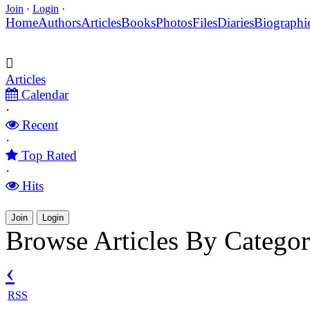
Join
·
Login
·
Home
Authors
Articles
Books
Photos
Files
Diaries
Biographi
Articles
Calendar
·
Recent
·
Top Rated
·
Hits
Join
Login
Browse Articles By Catego
‹
RSS