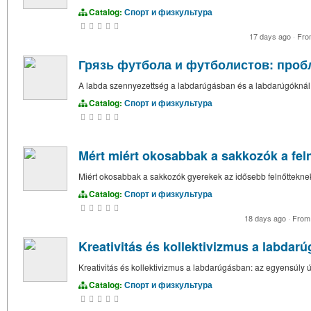
Catalog:
Спорт и физкультура
17 days ago
·
Fr
Грязь футбола и футболистов: проб
A labda szennyezettség a labdarúgásban és a labdarúgóknál:
Catalog:
Спорт и физкультура
Mért miért okosabbak a sakkozók a fel
Miért okosabbak a sakkozók gyerekek az idősebb felnőttekne
Catalog:
Спорт и физкультура
18 days ago
·
Fro
Kreativitás és kollektivizmus a labdar
Kreativitás és kollektivizmus a labdarúgásban: az egyensúly ú
Catalog:
Спорт и физкультура