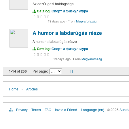
Az edzŐ igazi boldogsága
Catalog:
Спорт и физкультура
19 days ago
·
From
Magyarország
A humor a labdarúgás része
A humor a labdarúgás része
Catalog:
Спорт и физкультура
19 days ago
·
From
Magyarország
1-14
of
256
Per page:
›
Home
Articles
Privacy
Terms
FAQ
Invite a Friend
Language (en)
© 2026
Austri