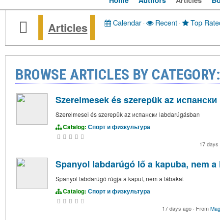
Home
Authors
Articles
B
Calendar
·
Recent
·
Top Rate
Articles
BROWSE ARTICLES BY CATEGORY
Szerelmesek és szerepük az испански
Szerelmesei és szerepük az испански labdarúgásban
Catalog:
Спорт и физкультура
17 days
Spanyol labdarúgó lő a kapuba, nem a 
Spanyol labdarúgó rúgja a kaput, nem a lábakat
Catalog:
Спорт и физкультура
17 days ago
·
From
Mag