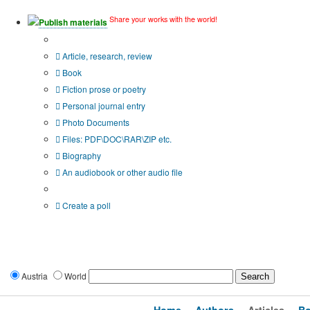
Share your works with the world!
Publish materials
Publication type?
Article, research, review
Book
Fiction prose or poetry
Personal journal entry
Photo Documents
Files: PDF\DOC\RAR\ZIP etc.
Biography
An audiobook or other audio file
Additional options:
Create a poll
Austria
World