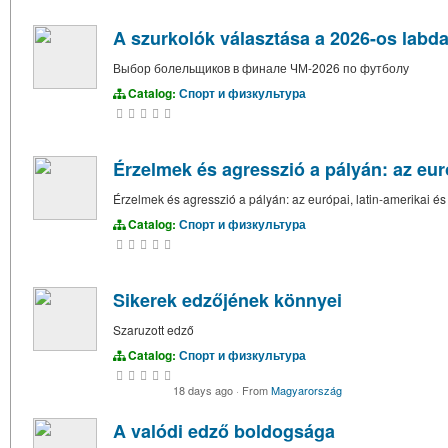
A szurkolók választása a 2026-os labd
Выбор болельщиков в финале ЧМ-2026 по футболу
Catalog:
Спорт и физкультура
Érzelmek és agresszió a pályán: az euró
Érzelmek és agresszió a pályán: az európai, latin-amerikai és
Catalog:
Спорт и физкультура
Sikerek edzőjének könnyei
Szaruzott edző
Catalog:
Спорт и физкультура
18 days ago
·
From
Magyarország
A valódi edző boldogsága