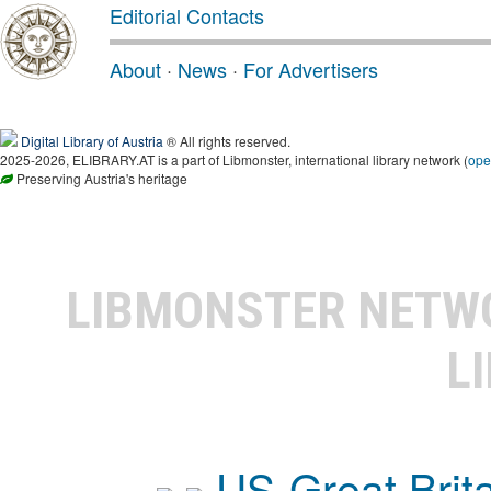
Editorial Contacts
About
·
News
·
For Advertisers
Digital Library of Austria
® All rights reserved.
2025-2026, ELIBRARY.AT is a part of Libmonster, international library network (
ope
Preserving Austria's heritage
LIBMONSTER NET
L
US-Great Brit