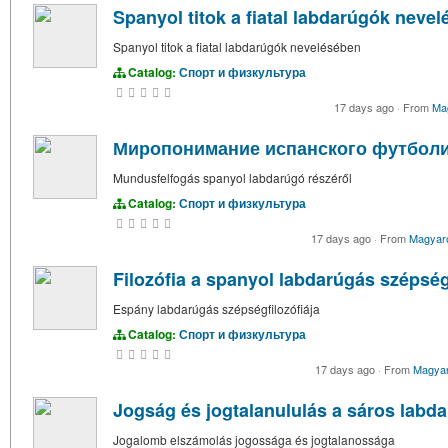
Spanyol titok a fiatal labdarúgók neve
Spanyol titok a fiatal labdarúgók nevelésében
Catalog:
Спорт и физкультура
17 days ago
·
From
Ma
Миропонимание испанского футбол
Mundusfelfogás spanyol labdarúgó részéről
Catalog:
Спорт и физкультура
17 days ago
·
From
Magyar
Filozófia a spanyol labdarúgás szépsé
Espány labdarúgás szépségfilozófiája
Catalog:
Спорт и физкультура
17 days ago
·
From
Magya
Jogság és jogtalanululás a sáros labd
Jogalomb elszámolás jogossága és jogtalanossága