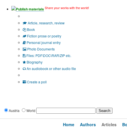
Share your works with the world!
Publish materials
Publication type?
Article, research, review
Book
Fiction prose or poetry
Personal journal entry
Photo Documents
Files: PDF\DOC\RAR\ZIP etc.
Biography
An audiobook or other audio file
Additional options:
Create a poll
Austria
World
Home
Authors
Articles
B