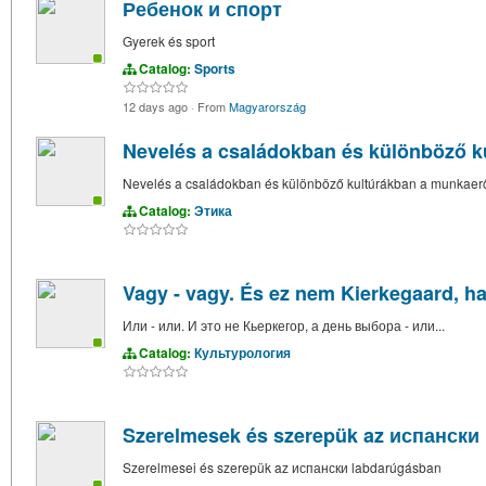
Ребенок и спорт
Gyerek és sport
Catalog:
Sports
12 days ago
·
From
Magyarország
Nevelés a családokban és különböző 
Nevelés a családokban és különböző kultúrákban a munkaer
Catalog:
Этика
Vagy - vagy. És ez nem Kierkegaard, ha
Или - или. И это не Кьеркегор, а день выбора - или...
Catalog:
Культурология
Szerelmesek és szerepük az испански
Szerelmesei és szerepük az испански labdarúgásban