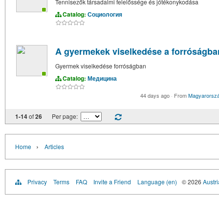
Tennisezők társadalmi felelőssége és jótékonykodása
Catalog:
Социология
A gyermekek viselkedése a forróságba
Gyermek viselkedése forróságban
Catalog:
Медицина
44 days ago
·
From
Magyarorsz
1-14
of
26
Per page:
›
Home
Articles
Privacy
Terms
FAQ
Invite a Friend
Language (en)
© 2026
Austri