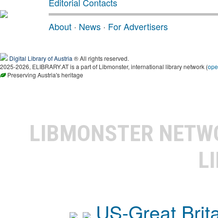
Editorial Contacts
About
·
News
·
For Advertisers
Digital Library of Austria
® All rights reserved.
2025-2026, ELIBRARY.AT is a part of Libmonster, international library network (
ope
Preserving Austria's heritage
LIBMONSTER NET
L
US-Great Brit