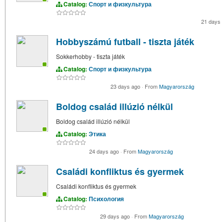
Catalog:
Спорт и физкультура
21 days
Hobbyszámú futball - tiszta játék
Sokkerhobby - tiszta játék
Catalog:
Спорт и физкультура
23 days ago
·
From
Magyarország
Boldog család illúzió nélkül
Boldog család illúzió nélkül
Catalog:
Этика
24 days ago
·
From
Magyarország
Családi konfliktus és gyermek
Családi konfliktus és gyermek
Catalog:
Психология
29 days ago
·
From
Magyarország