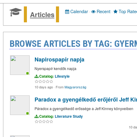
Calendar
·
Recent
·
Top Rate
Articles
BROWSE ARTICLES BY TAG: GYE
Napirospapír napja
Nyerspapír kendők napja
Catalog:
Lifestyle
10 days ago
·
From
Magyarország
Paradox a gyengélkedő erőjéről Jeff K
Páradox a gyengélkedő erőssége a Jeff Kinney könyveiben
Catalog:
Literature Study
10 d