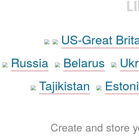
L
US-Great Brit
Russia
Belarus
Ukr
Tajikistan
Eston
Create and store yo