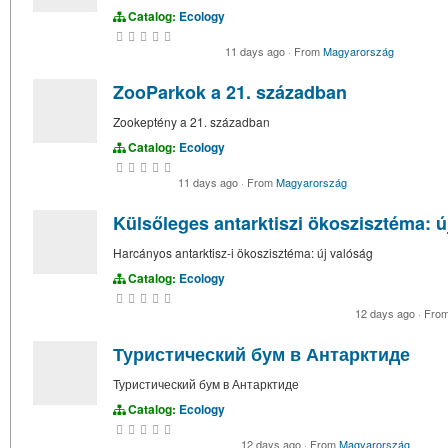
Catalog:
Ecology
11 days ago
·
From
Magyarország
ZooParkok a 21. században
Zookeptény a 21. században
Catalog:
Ecology
11 days ago
·
From
Magyarország
Külsőleges antarktiszi ökoszisztéma: ú
Harcányos antarktisz-i ökoszisztéma: új valóság
Catalog:
Ecology
12 days ago
·
Fro
Туристический бум в Антарктиде
Туристический бум в Антарктиде
Catalog:
Ecology
12 days ago
·
From
Magyarország