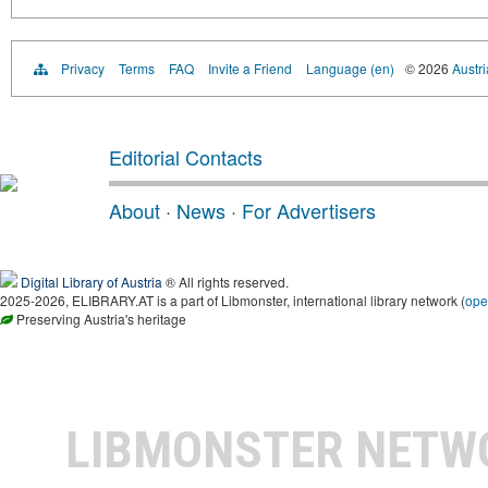
Privacy
Terms
FAQ
Invite a Friend
Language (en)
© 2026
Austri
Editorial Contacts
About
·
News
·
For Advertisers
Digital Library of Austria
® All rights reserved.
2025-2026, ELIBRARY.AT is a part of Libmonster, international library network (
ope
Preserving Austria's heritage
LIBMONSTER NET