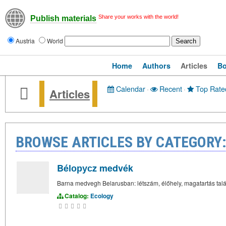
Share your works with the world!
Publish materials
Austria
World
Home
Authors
Articles
B
Calendar
·
Recent
·
Top Rate
Articles
BROWSE ARTICLES BY CATEGORY
Bélорусz medvék
Barna medvegh Belarusban: létszám, élőhely, magatartás talál
Catalog:
Ecology