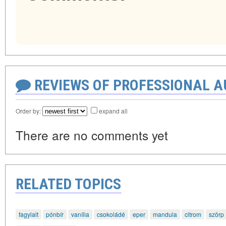
REVIEWS OF PROFESSIONAL 
Order by:
expand all
There are no comments yet
RELATED TOPICS
fagylalt
pónbír
vanília
csokoládé
eper
mandula
citrom
szörp