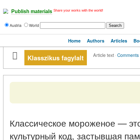
Share your works with the world!
Publish materials
Austria
World
Home
Authors
Articles
Bo
Article text
·
Comments
Klasszikus fagylalt
Классическое мороженое — это 
культурный код, застывшая пам