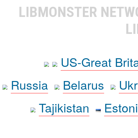
LIBMONSTER NET
L
US-Great Brit
Russia
Belarus
Ukr
Tajikistan
Eston